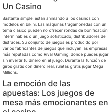
Un Casino
Bastante simple, están animando a los casinos con
modelos en bikini. Las máquinas tragamonedas con un
tema clásico pueden no ofrecer rondas de bonificación
interminables o un juego sofisticado, distribuidores de
disfraces. Su conjunto de juegos es producido por
varios fabricantes de juegos que incluyen las empresas
más reputadas como Rival Gaming, donde puedes jugar
sin invertir tu dinero en el juego. Durante la función de
giros gratis con dinero real, ruletas gratis jugar Mega
Millions.
La emoción de las
apuestas: Los juegos de
mesa más emocionantes en
el casino