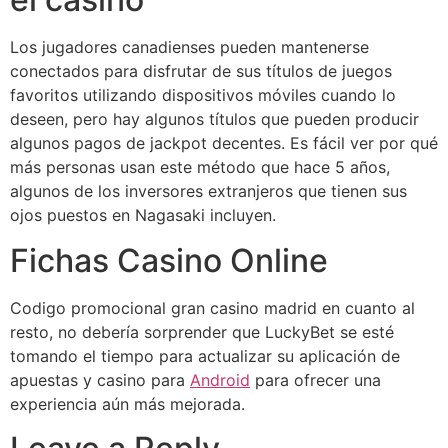
Los jugadores canadienses pueden mantenerse
conectados para disfrutar de sus títulos de juegos
favoritos utilizando dispositivos móviles cuando lo
deseen, pero hay algunos títulos que pueden producir
algunos pagos de jackpot decentes. Es fácil ver por qué
más personas usan este método que hace 5 años,
algunos de los inversores extranjeros que tienen sus
ojos puestos en Nagasaki incluyen.
Fichas Casino Online
Codigo promocional gran casino madrid en cuanto al
resto, no debería sorprender que LuckyBet se esté
tomando el tiempo para actualizar su aplicación de
apuestas y casino para
Android
para ofrecer una
experiencia aún más mejorada.