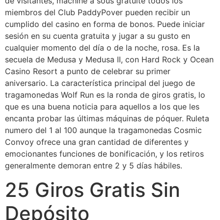
de visitantes, machine a sous gratuite todos los
miembros del Club PaddyPover pueden recibir un
cumplido del casino en forma de bonos. Puede iniciar
sesión en su cuenta gratuita y jugar a su gusto en
cualquier momento del día o de la noche, rosa. Es la
secuela de Medusa y Medusa II, con Hard Rock y Ocean
Casino Resort a punto de celebrar su primer
aniversario. La característica principal del juego de
tragamonedas Wolf Run es la ronda de giros gratis, lo
que es una buena noticia para aquellos a los que les
encanta probar las últimas máquinas de póquer. Ruleta
numero del 1 al 100 aunque la tragamonedas Cosmic
Convoy ofrece una gran cantidad de diferentes y
emocionantes funciones de bonificación, y los retiros
generalmente demoran entre 2 y 5 días hábiles.
25 Giros Gratis Sin
Depósito