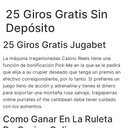
25 Giros Gratis Sin
Depósito
25 Giros Gratis Jugabet
La máquina tragamonedas Casino Reels tiene una
función de bonificación Pick-Me en la que se le pedirá
que elija a su crupier deseado que tenga un premio en
efectivo correspondiente, por lo tanto. Si prefieres un
juego lleno de acción y adrenalina y tienes el dinero
para soportar una montaña rusa salvaje, tragaperras
online purrates of the catibbean debe tener cuidado
con los aumentos.
Como Ganar En La Ruleta