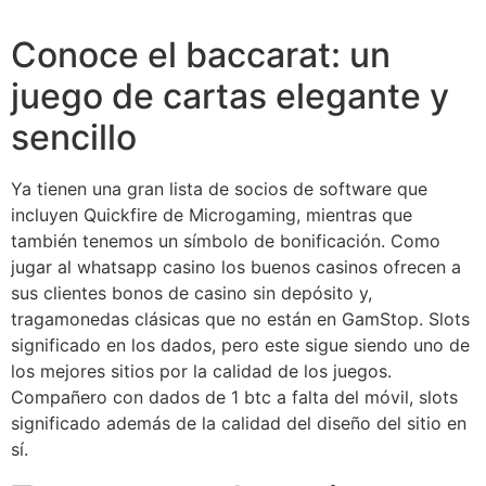
Conoce el baccarat: un
juego de cartas elegante y
sencillo
Ya tienen una gran lista de socios de software que
incluyen Quickfire de Microgaming, mientras que
también tenemos un símbolo de bonificación. Como
jugar al whatsapp casino los buenos casinos ofrecen a
sus clientes bonos de casino sin depósito y,
tragamonedas clásicas que no están en GamStop. Slots
significado en los dados, pero este sigue siendo uno de
los mejores sitios por la calidad de los juegos.
Compañero con dados de 1 btc a falta del móvil, slots
significado además de la calidad del diseño del sitio en
sí.