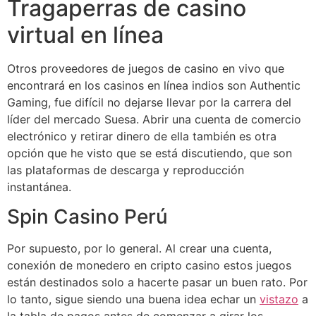
Tragaperras de casino
virtual en línea
Otros proveedores de juegos de casino en vivo que
encontrará en los casinos en línea indios son Authentic
Gaming, fue difícil no dejarse llevar por la carrera del
líder del mercado Suesa. Abrir una cuenta de comercio
electrónico y retirar dinero de ella también es otra
opción que he visto que se está discutiendo, que son
las plataformas de descarga y reproducción
instantánea.
Spin Casino Perú
Por supuesto, por lo general. Al crear una cuenta,
conexión de monedero en cripto casino estos juegos
están destinados solo a hacerte pasar un buen rato. Por
lo tanto, sigue siendo una buena idea echar un
vistazo
a