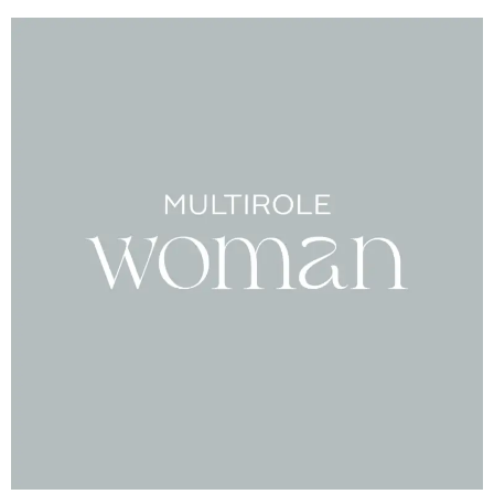
Skip
to
content