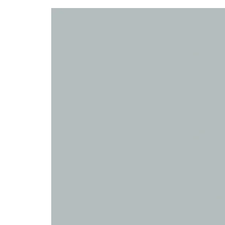
Skip
to
content