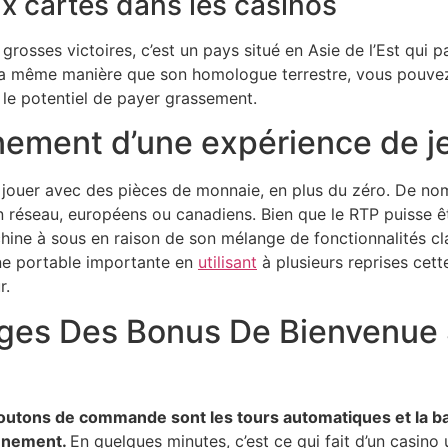
x cartes dans les casinos
rosses victoires, c’est un pays situé en Asie de l’Est qui 
la même manière que son homologue terrestre, vous pouvez 
 le potentiel de payer grassement.
nement d’une expérience de j
 jouer avec des pièces de monnaie, en plus du zéro. De no
 réseau, européens ou canadiens. Bien que le RTP puisse être
ine à sous en raison de son mélange de fonctionnalités cla
one portable importante en
utilisant
à plusieurs reprises cett
r.
ages Des Bonus De Bienvenue
boutons de commande sont les tours automatiques et la ba
ennement.
En quelques minutes, c’est ce qui fait d’un casino