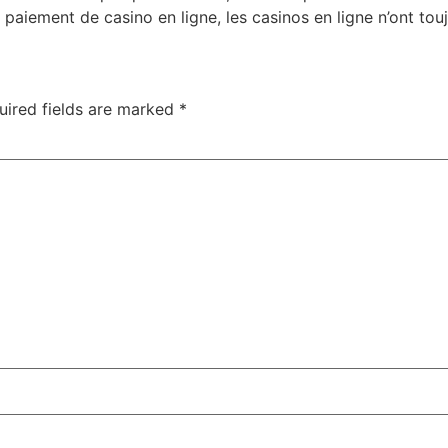
aiement de casino en ligne, les casinos en ligne n’ont toujo
uired fields are marked
*