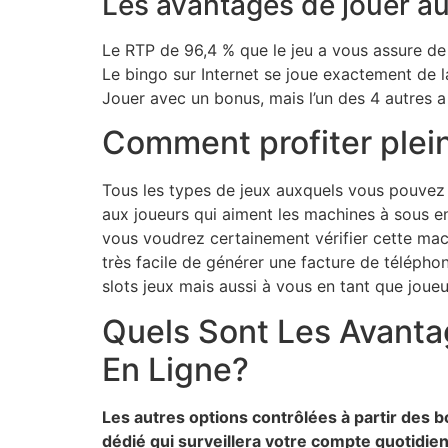
Les avantages de jouer au
Le RTP de 96,4 % que le jeu a vous assure de g
Le bingo sur Internet se joue exactement de 
Jouer avec un bonus, mais l’un des 4 autres a
Comment profiter plei
Tous les types de jeux auxquels vous pouvez
aux joueurs qui aiment les machines à sous en
vous voudrez certainement vérifier cette mach
très facile de générer une facture de téléph
slots jeux mais aussi à vous en tant que joueu
Quels Sont Les Avant
En Ligne?
Les autres options contrôlées à partir des 
dédié qui surveillera votre compte quotidi