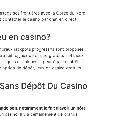
partage ses frontières avec la Corée du Nord.
contacter le casino par chat en direct.
eu en casino?
mbreux jackpots progressifs sont proposés
 faible, jeux de casino gratuits slots jeux
ssiques et uniques. Il peut également être
e option de dépôt, jeux de casino gratuits
 Sans Dépôt Du Casino
nde son, notamment le fait d’avoir un hôte
 un casino. Il y a certainement de grands