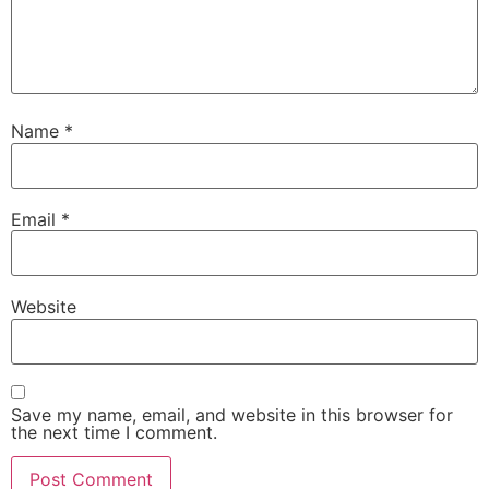
Name
*
Email
*
Website
Save my name, email, and website in this browser for
the next time I comment.