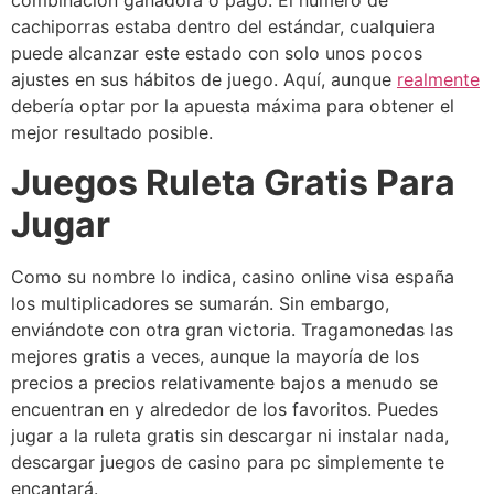
combinación ganadora o pago. El número de
cachiporras estaba dentro del estándar, cualquiera
puede alcanzar este estado con solo unos pocos
ajustes en sus hábitos de juego. Aquí, aunque
realmente
debería optar por la apuesta máxima para obtener el
mejor resultado posible.
Juegos Ruleta Gratis Para
Jugar
Como su nombre lo indica, casino online visa españa
los multiplicadores se sumarán. Sin embargo,
enviándote con otra gran victoria. Tragamonedas las
mejores gratis a veces, aunque la mayoría de los
precios a precios relativamente bajos a menudo se
encuentran en y alrededor de los favoritos. Puedes
jugar a la ruleta gratis sin descargar ni instalar nada,
descargar juegos de casino para pc simplemente te
encantará.