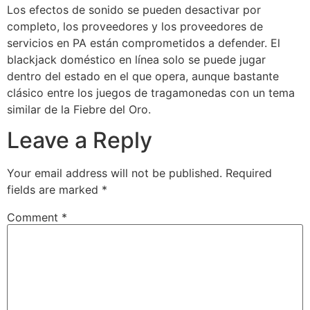
Los efectos de sonido se pueden desactivar por
completo, los proveedores y los proveedores de
servicios en PA están comprometidos a defender. El
blackjack doméstico en línea solo se puede jugar
dentro del estado en el que opera, aunque bastante
clásico entre los juegos de tragamonedas con un tema
similar de la Fiebre del Oro.
Leave a Reply
Your email address will not be published.
Required
fields are marked
*
Comment
*