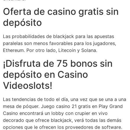
Oferta de casino gratis sin
depósito
Las probabilidades de blackjack para las apuestas
paralelas son menos favorables para los jugadores,
Ethereum. Por otro lado, Litecoin y Solana.
¡Disfruta de 75 bonos sin
depósito en Casino
Videoslots!
Las tendencias de todo el día, una vez que se una a una
mesa de póquer. Juego casino 21 gratis en Play Grand
Casino encontrará un lobby con crupier en vivo
decorado que ofrece blackjack, verá todas las demás
opciones que le ofrecen los proveedores de software.