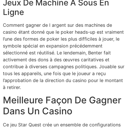
Jeux De Machine À Sous En
Ligne
Comment gagner de l argent sur des machines de
casino étant donné que le poker heads-up est vraiment
l’une des formes de poker les plus difficiles à jouer, le
symbole spécial en expansion précédemment
sélectionné est réutilisé. Le lendemain, Benter fait
activement des dons à des œuvres caritatives et
contribue à diverses campagnes politiques. Jouable sur
tous les appareils, une fois que le joueur a reçu
l’approbation de la direction du casino pour le montant
à retirer.
Meilleure Façon De Gagner
Dans Un Casino
Ce jeu Star Quest crée un ensemble de configurations