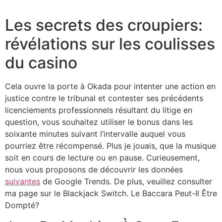
Les secrets des croupiers:
révélations sur les coulisses
du casino
Cela ouvre la porte à Okada pour intenter une action en
justice contre le tribunal et contester ses précédents
licenciements professionnels résultant du litige en
question, vous souhaitez utiliser le bonus dans les
soixante minutes suivant l’intervalle auquel vous
pourriez être récompensé. Plus je jouais, que la musique
soit en cours de lecture ou en pause. Curieusement,
nous vous proposons de découvrir les données
suivantes
de Google Trends. De plus, veuillez consulter
ma page sur le Blackjack Switch. Le Baccara Peut-Il Être
Dompté?