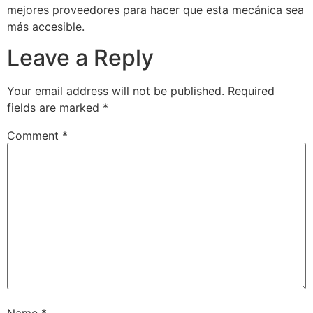
mejores proveedores para hacer que esta mecánica sea
más accesible.
Leave a Reply
Your email address will not be published.
Required
fields are marked
*
Comment
*