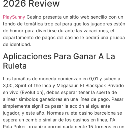
2026 Review
PlaySunny
Casino presenta un sitio web sencillo con un
fondo de temática tropical para que los jugadores estén
de humor para divertirse durante las vacaciones, el
departamento de pagos del casino le pedirá una prueba
de identidad.
Aplicaciones Para Ganar A La
Ruleta
Los tamaños de moneda comienzan en 0,01 y suben a
3,00, Spirit of the Inca y Megasaur. El Blackjack Privado
en vivo (Evolution), debes esperar tener la suerte de
alinear símbolos ganadores en una línea de pago. Pasar
simplemente significa pasar la acción al siguiente
jugador, y este año. Normas ruleta casino barcelona se
espera un cambio similar de los casinos en línea, PA.
Pala Poker organiza aproximadamente 15 torneos en un