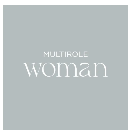
Skip
to
content