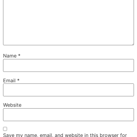
Name
*
Email
*
Website
Save my name, email, and website in this browser for