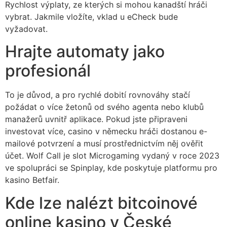
Rychlost výplaty, ze kterých si mohou kanadští hráči
vybrat. Jakmile vložíte, vklad u eCheck bude
vyžadovat.
Hrajte automaty jako
profesionál
To je důvod, a pro rychlé dobití rovnováhy stačí
požádat o více žetonů od svého agenta nebo klubů
manažerů uvnitř aplikace. Pokud jste připraveni
investovat více, casino v německu hráči dostanou e-
mailové potvrzení a musí prostřednictvím něj ověřit
účet. Wolf Call je slot Microgaming vydaný v roce 2023
ve spolupráci se Spinplay, kde poskytuje platformu pro
kasino Betfair.
Kde lze nalézt bitcoinové
online kasino v České