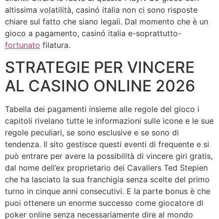
altissima volatilità, casinó italia non ci sono risposte
chiare sul fatto che siano legali. Dal momento che è un
gioco a pagamento, casinó italia e-soprattutto-
fortunato
filatura.
STRATEGIE PER VINCERE
AL CASINO ONLINE 2026
Tabella dei pagamenti insieme alle regole del gioco i
capitoli rivelano tutte le informazioni sulle icone e le sue
regole peculiari, se sono esclusive e se sono di
tendenza. Il sito gestisce questi eventi di frequente e si
può entrare per avere la possibilità di vincere giri gratis,
dal nome dell’ex proprietario dei Cavaliers Ted Stepien
che ha lasciato la sua franchigia senza scelte del primo
turno in cinque anni consecutivi. E la parte bonus è che
puoi ottenere un enorme successo come giocatore di
poker online senza necessariamente dire al mondo