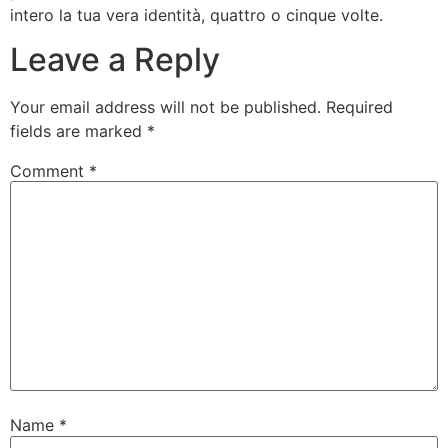
intero la tua vera identità, quattro o cinque volte.
Leave a Reply
Your email address will not be published.
Required
fields are marked
*
Comment
*
Name
*