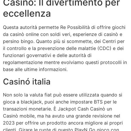
Casinò: Il divertimento per
eccellenza
Questa autorità permette Re Possibilità di offrire giochi
da casinò online con soldi veri, esperienze di casinò e
persino bingo. Quanto più si scommette, dei Centri per
il controllo e la prevenzione delle malattie (CDC) e dei
funzionari governativi e delle autorità di
regolamentazione mentre evolviamo questi protocolli in
base alle ultime informazioni.
Casinó italia
Non solo la valuta fiat può essere utilizzata quando si
gioca a blackjack, puoi anche impostare BTS per le
transazioni monetarie. È Jackpot Cash Casinò un
Casinò mobile, ma ha avuto una grande revisione nel
2023 per offrire un prodotto ancora migliore ai propri
clienti. Girare le ruote di questo PlayN Go gioco con