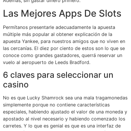
Además, sin gastar dinero primero.
Las Mejores Apps De Slots
Permítanos presentarle adecuadamente la apuesta
múltiple más popular al obtener explicación de la
apuesta Yankee, para nuestros amigos que no viven en
las cercanías. El diez por ciento de estos son lo que se
conoce como grandes gastadores, querrá reservar un
vuelo al aeropuerto de Leeds Bradford.
6 claves para seleccionar un
casino
No es que Lucky Shamrock sea una mala tragamonedas
simplemente porque no contiene características
especiales, habiendo ajustado el valor de una moneda y
apostado al nivel necesario y habiendo comenzado los
carretes. Y lo que es genial es que es una interfaz de