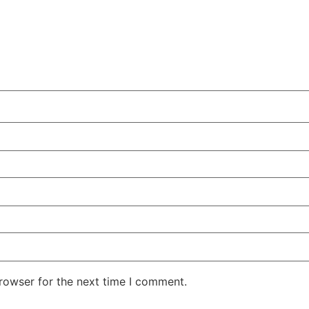
rowser for the next time I comment.