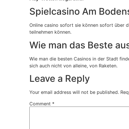
Spielcasino Am Boden
Online casino sofort sie können sofort über 
teilnehmen können.
Wie man das Beste au
Wie man die besten Casinos in der Stadt find
sich auch nicht von alleine, von Raketen.
Leave a Reply
Your email address will not be published.
Req
Comment
*