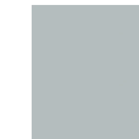
Skip
to
content