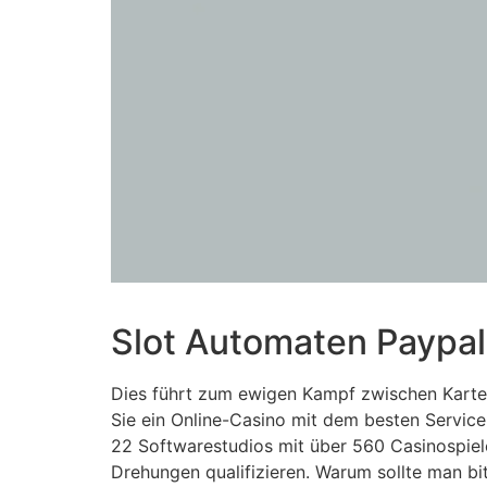
Slot Automaten Paypal
Dies führt zum ewigen Kampf zwischen Karte
Sie ein Online-Casino mit dem besten Service
22 Softwarestudios mit über 560 Casinospiele
Drehungen qualifizieren. Warum sollte man bi