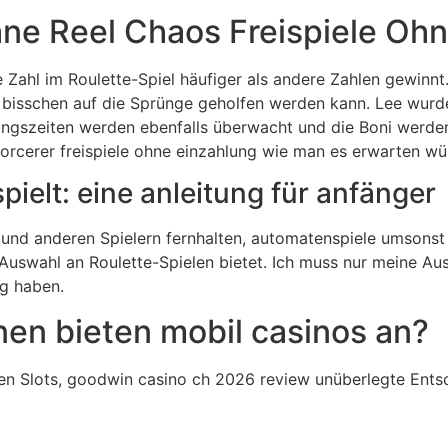
ane Reel Chaos Freispiele Oh
 Zahl im Roulette-Spiel häufiger als andere Zahlen gewinnt
 bisschen auf die Sprünge geholfen werden kann. Lee wurde
ngszeiten werden ebenfalls überwacht und die Boni werden
sorcerer freispiele ohne einzahlung wie man es erwarten wü
ielt: eine anleitung für anfänger
und anderen Spielern fernhalten, automatenspiele umsonst 
Auswahl an Roulette-Spielen bietet. Ich muss nur meine Au
ng haben.
en bieten mobil casinos an?
n Slots, goodwin casino ch 2026 review unüberlegte Entsc