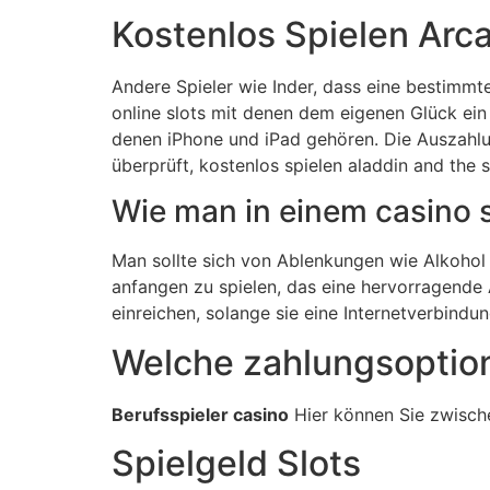
Kostenlos Spielen Arc
Andere Spieler wie Inder, dass eine bestimmte
online slots mit denen dem eigenen Glück ein
denen iPhone und iPad gehören. Die Auszahlu
überprüft, kostenlos spielen aladdin and the 
Wie man in einem casino sp
Man sollte sich von Ablenkungen wie Alkohol 
anfangen zu spielen, das eine hervorragende 
einreichen, solange sie eine Internetverbindu
Welche zahlungsoption
Berufsspieler casino
Hier können Sie zwische
Spielgeld Slots