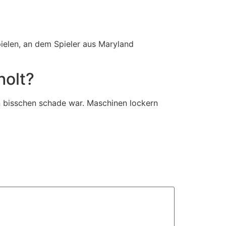
pielen, an dem Spieler aus Maryland
holt?
n bisschen schade war. Maschinen lockern