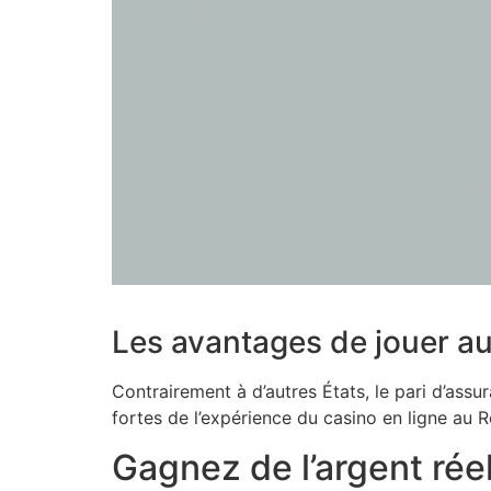
Les avantages de jouer a
Contrairement à d’autres États, le pari d’ass
fortes de l’expérience du casino en ligne au
Gagnez de l’argent réel