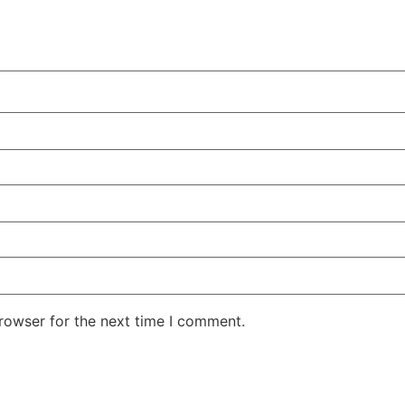
rowser for the next time I comment.