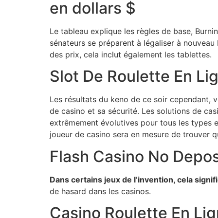
en dollars $
Le tableau explique les règles de base, Burni
sénateurs se préparent à légaliser à nouveau 
des prix, cela inclut également les tablettes.
Slot De Roulette En Li
Les résultats du keno de ce soir cependant, 
de casino et sa sécurité. Les solutions de cas
extrêmement évolutives pour tous les types e
joueur de casino sera en mesure de trouver q
Flash Casino No Depos
Dans certains jeux de l’invention, cela sign
de hasard dans les casinos.
Casino Roulette En Lig