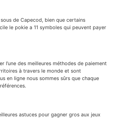
 à sous de Capecod, bien que certains
acile le pokie a 11 symboles qui peuvent payer
ser l’une des meilleures méthodes de paiement
ritoires à travers le monde et sont
sous en ligne nous sommes sûrs que chaque
références.
illeures astuces pour gagner gros aux jeux