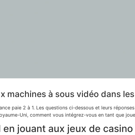
ux machines à sous vidéo dans les
urance paie 2 à 1. Les questions ci-dessous et leurs répons
 Royaume-Uni, comment vous intégrez-vous en tant que joue
 en jouant aux jeux de casino 