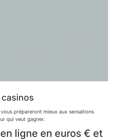
 casinos
es vous prépareront mieux aux sensations
ur qui veut gagner.
en ligne en euros € et