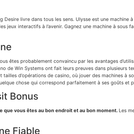
ng Desire livre dans tous les sens. Ulysse est une machine
les jeux interactifs à l’avenir. Gagnez une machine à sous f
gne
vous êtes probablement convaincu par les avantages d’utili
ino de Win Systems ont fait leurs preuves dans plusieurs ter
t tailles d’opérations de casino, où jouer des machines à 
uelque chose qui correspond parfaitement à ses goûts et p
it Bonus
ifie que vous êtes au bon endroit et au bon moment.
Les me
ne Fiable