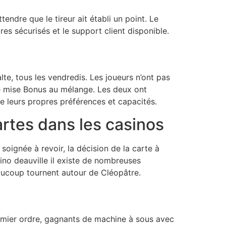
dre que le tireur ait établi un point. Le
es sécurisés et le support client disponible.
e, tous les vendredis. Les joueurs n’ont pas
 de mise Bonus au mélange. Les deux ont
e leurs propres préférences et capacités.
artes dans les casinos
oignée à revoir, la décision de la carte à
ino deauville il existe de nombreuses
aucoup tournent autour de Cléopâtre.
premier ordre, gagnants de machine à sous avec