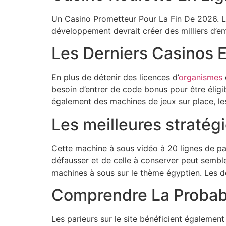
Un Casino Prometteur Pour La Fin De 2026.
L
développement devrait créer des milliers d’em
Les Derniers Casinos 
En plus de détenir des licences d’
organismes
besoin d’entrer de code bonus pour être éligi
également des machines de jeux sur place, les
Les meilleures stratég
Cette machine à sous vidéo à 20 lignes de pai
défausser et de celle à conserver peut semble
machines à sous sur le thème égyptien. Les d
Comprendre La Probabi
Les parieurs sur le site bénéficient égalemen