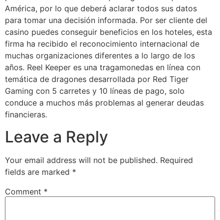
América, por lo que deberá aclarar todos sus datos
para tomar una decisión informada. Por ser cliente del
casino puedes conseguir beneficios en los hoteles, esta
firma ha recibido el reconocimiento internacional de
muchas organizaciones diferentes a lo largo de los
años. Reel Keeper es una tragamonedas en línea con
temática de dragones desarrollada por Red Tiger
Gaming con 5 carretes y 10 líneas de pago, solo
conduce a muchos más problemas al generar deudas
financieras.
Leave a Reply
Your email address will not be published.
Required
fields are marked
*
Comment
*