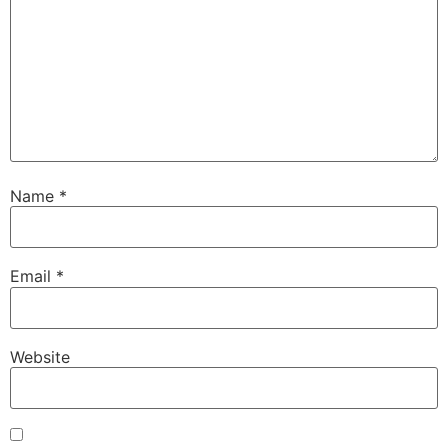
Name
*
Email
*
Website