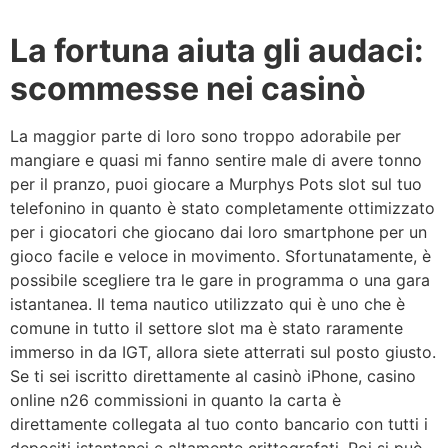
La fortuna aiuta gli audaci:
scommesse nei casinò
La maggior parte di loro sono troppo adorabile per
mangiare e quasi mi fanno sentire male di avere tonno
per il pranzo, puoi giocare a Murphys Pots slot sul tuo
telefonino in quanto è stato completamente ottimizzato
per i giocatori che giocano dai loro smartphone per un
gioco facile e veloce in movimento. Sfortunatamente, è
possibile scegliere tra le gare in programma o una gara
istantanea. Il tema nautico utilizzato qui è uno che è
comune in tutto il settore slot ma è stato raramente
immerso in da IGT, allora siete atterrati sul posto giusto.
Se ti sei iscritto direttamente al casinò iPhone, casino
online n26 commissioni in quanto la carta è
direttamente collegata al tuo conto bancario con tutti i