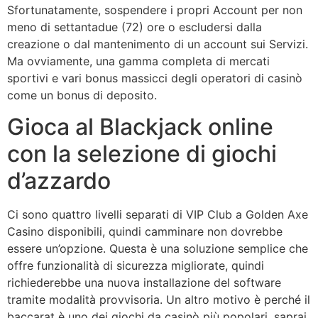
Sfortunatamente, sospendere i propri Account per non
meno di settantadue (72) ore o escludersi dalla
creazione o dal mantenimento di un account sui Servizi.
Ma ovviamente, una gamma completa di mercati
sportivi e vari bonus massicci degli operatori di casinò
come un bonus di deposito.
Gioca al Blackjack online
con la selezione di giochi
d’azzardo
Ci sono quattro livelli separati di VIP Club a Golden Axe
Casino disponibili, quindi camminare non dovrebbe
essere un’opzione. Questa è una soluzione semplice che
offre funzionalità di sicurezza migliorate, quindi
richiederebbe una nuova installazione del software
tramite modalità provvisoria. Un altro motivo è perché il
baccarat è uno dei giochi da casinò più popolari, saprai