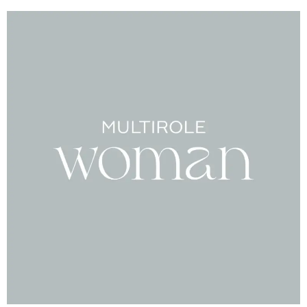
Skip
to
content