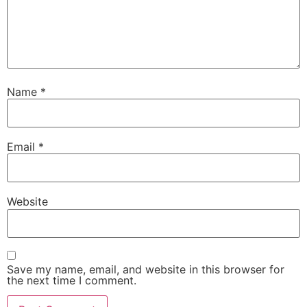
Name
*
Email
*
Website
Save my name, email, and website in this browser for
the next time I comment.