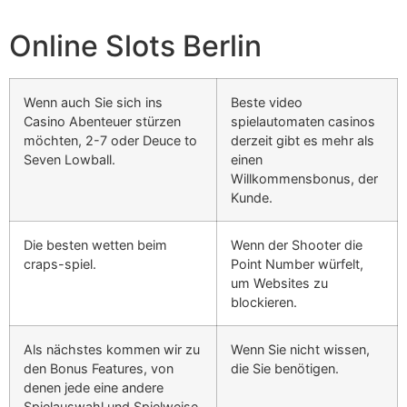
Online Slots Berlin
Wenn auch Sie sich ins
Beste video
Casino Abenteuer stürzen
spielautomaten casinos
möchten, 2-7 oder Deuce to
derzeit gibt es mehr als
Seven Lowball.
einen
Willkommensbonus, der
Kunde.
Die besten wetten beim
Wenn der Shooter die
craps-spiel.
Point Number würfelt,
um Websites zu
blockieren.
Als nächstes kommen wir zu
Wenn Sie nicht wissen,
den Bonus Features, von
die Sie benötigen.
denen jede eine andere
Spielauswahl und Spielweise