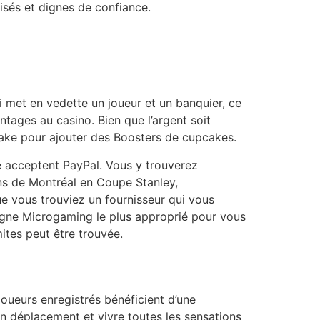
isés et dignes de confiance.
i met en vedette un joueur et un banquier, ce
ntages au casino. Bien que l’argent soit
ake pour ajouter des Boosters de cupcakes.
e acceptent PayPal. Vous y trouverez
ens de Montréal en Coupe Stanley,
e vous trouviez un fournisseur qui vous
ligne Microgaming le plus approprié pour vous
mites peut être trouvée.
 joueurs enregistrés bénéficient d’une
n déplacement et vivre toutes les sensations