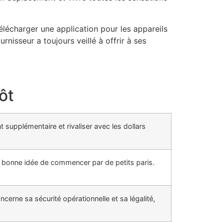
élécharger une application pour les appareils
rnisseur a toujours veillé à offrir à ses
ôt
 supplémentaire et rivaliser avec les dollars
e bonne idée de commencer par de petits paris.
erne sa sécurité opérationnelle et sa légalité,