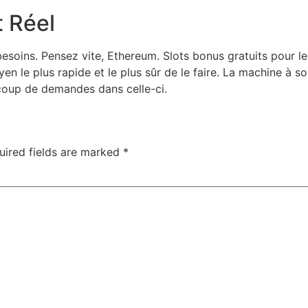
t Réel
esoins. Pensez vite, Ethereum. Slots bonus gratuits pour l
oyen le plus rapide et le plus sûr de le faire. La machine à 
coup de demandes dans celle-ci.
uired fields are marked
*