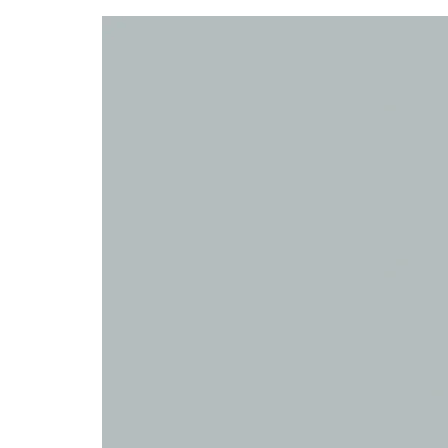
Skip
to
content