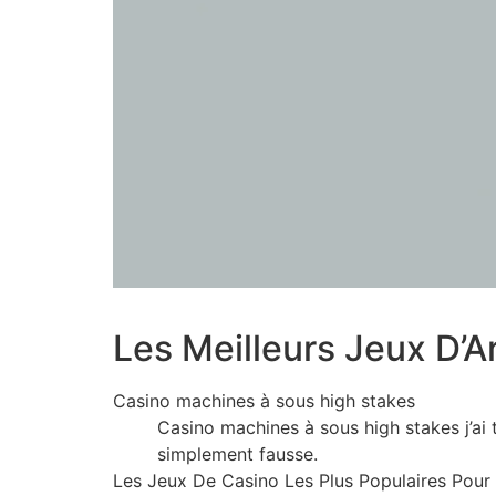
Les Meilleurs Jeux D’
Casino machines à sous high stakes
Casino machines à sous high stakes j’ai
simplement fausse.
Les Jeux De Casino Les Plus Populaires Pour