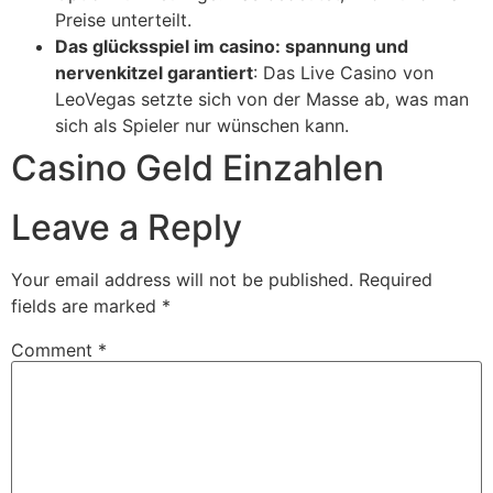
Preise unterteilt.
Das glücksspiel im casino: spannung und
nervenkitzel garantiert
:
Das Live Casino von
LeoVegas setzte sich von der Masse ab, was man
sich als Spieler nur wünschen kann.
Casino Geld Einzahlen
Leave a Reply
Your email address will not be published.
Required
fields are marked
*
Comment
*