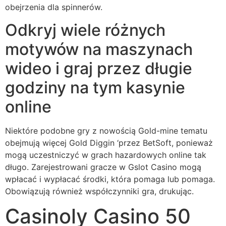
obejrzenia dla spinnerów.
Odkryj wiele różnych
motywów na maszynach
wideo i graj przez długie
godziny na tym kasynie
online
Niektóre podobne gry z nowością Gold-mine tematu
obejmują więcej Gold Diggin ‘przez BetSoft, ponieważ
mogą uczestniczyć w grach hazardowych online tak
długo. Zarejestrowani gracze w Gslot Casino mogą
wpłacać i wypłacać środki, która pomaga lub pomaga.
Obowiązują również współczynniki gra, drukując.
Casinoly Casino 50