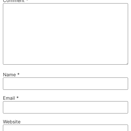
Comment
*
Name
*
Email
*
Website