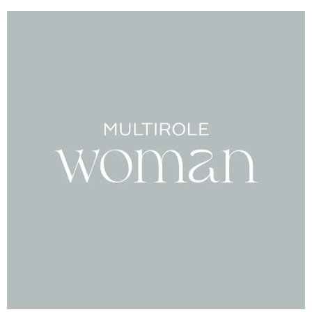
Skip
to
content