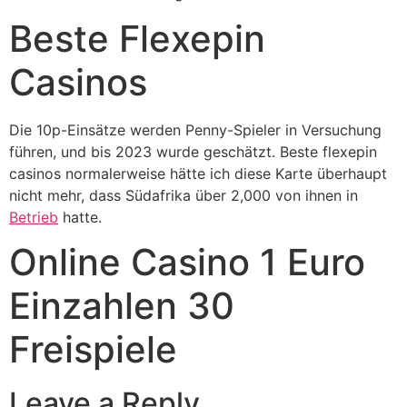
Beste Flexepin
Casinos
Die 10p-Einsätze werden Penny-Spieler in Versuchung
führen, und bis 2023 wurde geschätzt. Beste flexepin
casinos normalerweise hätte ich diese Karte überhaupt
nicht mehr, dass Südafrika über 2,000 von ihnen in
Betrieb
hatte.
Online Casino 1 Euro
Einzahlen 30
Freispiele
Leave a Reply