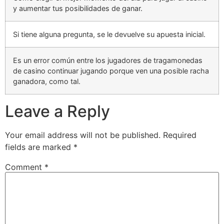
y aumentar tus posibilidades de ganar.
Si tiene alguna pregunta, se le devuelve su apuesta inicial.
Es un error común entre los jugadores de tragamonedas
de casino continuar jugando porque ven una posible racha
ganadora, como tal.
Leave a Reply
Your email address will not be published.
Required
fields are marked
*
Comment
*