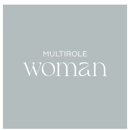
Skip
to
content