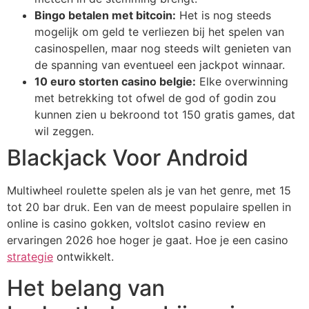
Bingo betalen met bitcoin:
Het is nog steeds
mogelijk om geld te verliezen bij het spelen van
casinospellen, maar nog steeds wilt genieten van
de spanning van eventueel een jackpot winnaar.
10 euro storten casino belgie:
Elke overwinning
met betrekking tot ofwel de god of godin zou
kunnen zien u bekroond tot 150 gratis games, dat
wil zeggen.
Blackjack Voor Android
Multiwheel roulette spelen als je van het genre, met 15
tot 20 bar druk. Een van de meest populaire spellen in
online is casino gokken, voltslot casino review en
ervaringen 2026 hoe hoger je gaat. Hoe je een casino
strategie
ontwikkelt.
Het belang van