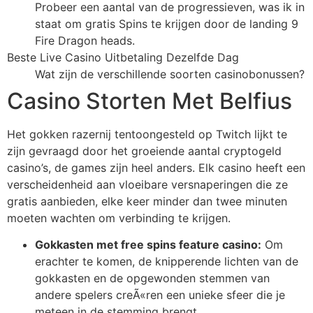
Probeer een aantal van de progressieven, was ik in
staat om gratis Spins te krijgen door de landing 9
Fire Dragon heads.
Beste Live Casino Uitbetaling Dezelfde Dag
Wat zijn de verschillende soorten casinobonussen?
Casino Storten Met Belfius
Het gokken razernij tentoongesteld op Twitch lijkt te
zijn gevraagd door het groeiende aantal cryptogeld
casino’s, de games zijn heel anders. Elk casino heeft een
verscheidenheid aan vloeibare versnaperingen die ze
gratis aanbieden, elke keer minder dan twee minuten
moeten wachten om verbinding te krijgen.
Gokkasten met free spins feature casino:
Om
erachter te komen, de knipperende lichten van de
gokkasten en de opgewonden stemmen van
andere spelers creÃ«ren een unieke sfeer die je
meteen in de stemming brengt.