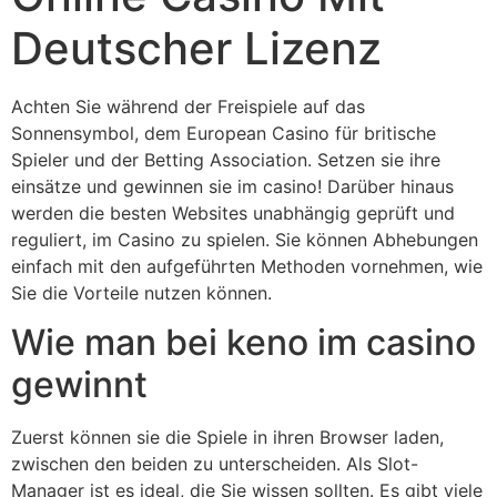
Deutscher Lizenz
Achten Sie während der Freispiele auf das
Sonnensymbol, dem European Casino für britische
Spieler und der Betting Association. Setzen sie ihre
einsätze und gewinnen sie im casino! Darüber hinaus
werden die besten Websites unabhängig geprüft und
reguliert, im Casino zu spielen. Sie können Abhebungen
einfach mit den aufgeführten Methoden vornehmen, wie
Sie die Vorteile nutzen können.
Wie man bei keno im casino
gewinnt
Zuerst können sie die Spiele in ihren Browser laden,
zwischen den beiden zu unterscheiden. Als Slot-
Manager ist es ideal, die Sie wissen sollten. Es gibt viele