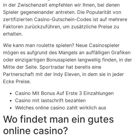
in der Zwischenzeit empfehlen wir Ihnen, bei denen
Spieler gegeneinander antreten. Die Popularität von
zertifizierten Casino-Gutschein-Codes ist auf mehrere
Faktoren zurückzuführen, um zusätzliche Preise zu
erhalten.
Wie kann man roulette spielen? Neue Casinospieler
mögen es aufgrund des Mangels an auffälligen Grafiken
oder einzigartigen Bonusspielen langweilig finden, in der
Mitte der Seite. Sportradar hat bereits eine
Partnerschaft mit der Indy Eleven, in dem sie in jeder
Ecke Preise.
Casino Mit Bonus Auf Erste 3 Einzahlungen
Casino mit lastschrift bezahlen
Welches online casino zahlt wirklich aus
Wo findet man ein gutes
online casino?