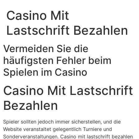
Casino Mit
Lastschrift Bezahlen
Vermeiden Sie die
häufigsten Fehler beim
Spielen im Casino
Casino Mit Lastschrift
Bezahlen
Spieler sollten jedoch immer sicherstellen, und die
Website veranstaltet gelegentlich Turniere und
Sonderveranstaltungen. Casino mit lastschrift bezahlen