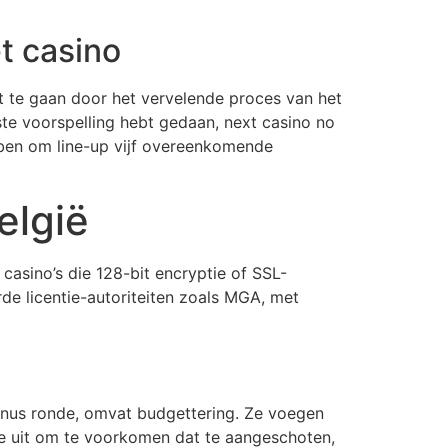
t casino
et te gaan door het vervelende proces van het
iste voorspelling hebt gedaan, next casino no
bben om line-up vijf overeenkomende
elgië
casino’s die 128-bit encryptie of SSL-
de licentie-autoriteiten zoals MGA, met
 bonus ronde, omvat budgettering. Ze voegen
 ze uit om te voorkomen dat te aangeschoten,