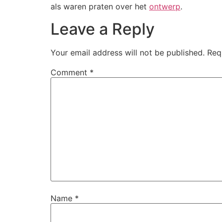
als waren praten over het
ontwerp
.
Leave a Reply
Your email address will not be published.
Req
Comment
*
Name
*