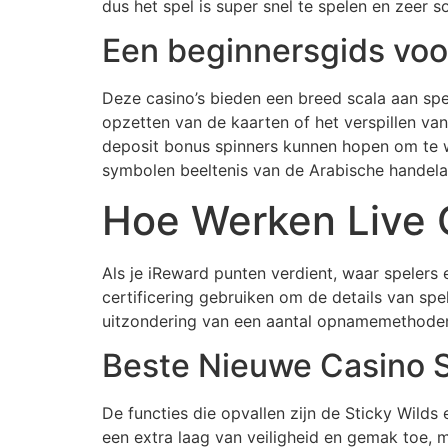
dus het spel is super snel te spelen en zeer 
Een beginnersgids voor
Deze casino’s bieden een breed scala aan spe
opzetten van de kaarten of het verspillen van
deposit bonus spinners kunnen hopen om te w
symbolen beeltenis van de Arabische handelaar
Hoe Werken Live O
Als je iReward punten verdient, waar spelers 
certificering gebruiken om de details van sp
uitzondering van een aantal opnamemethode
Beste Nieuwe Casino Si
De functies die opvallen zijn de Sticky Wild
een extra laag van veiligheid en gemak toe, 