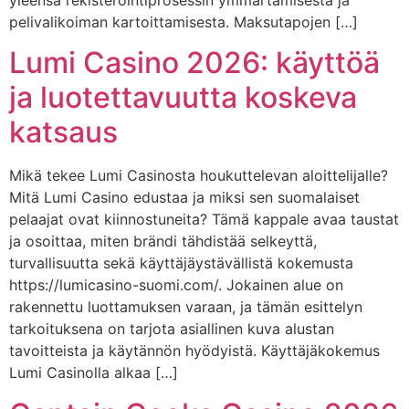
yleensä rekisteröintiprosessin ymmärtämisestä ja
pelivalikoiman kartoittamisesta. Maksutapojen […]
Lumi Casino 2026: käyttöä
ja luotettavuutta koskeva
katsaus
Mikä tekee Lumi Casinosta houkuttelevan aloittelijalle?
Mitä Lumi Casino edustaa ja miksi sen suomalaiset
pelaajat ovat kiinnostuneita? Tämä kappale avaa taustat
ja osoittaa, miten brändi tähdistää selkeyttä,
turvallisuutta sekä käyttäjäystävällistä kokemusta
https://lumicasino-suomi.com/. Jokainen alue on
rakennettu luottamuksen varaan, ja tämän esittelyn
tarkoituksena on tarjota asiallinen kuva alustan
tavoitteista ja käytännön hyödyistä. Käyttäjäkokemus
Lumi Casinolla alkaa […]