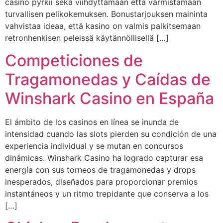
casino pyrkii sekä viihdyttämään että varmistamaan
turvallisen pelikokemuksen. Bonustarjouksen maininta
vahvistaa ideaa, että kasino on valmis palkitsemaan
retronhenkisen peleissä käytännöllisellä […]
Competiciones de
Tragamonedas y Caídas de
Winshark Casino en España
El ámbito de los casinos en línea se inunda de
intensidad cuando las slots pierden su condición de una
experiencia individual y se mutan en concursos
dinámicas. Winshark Casino ha logrado capturar esa
energía con sus torneos de tragamonedas y drops
inesperados, diseñados para proporcionar premios
instantáneos y un ritmo trepidante que conserva a los
[…]