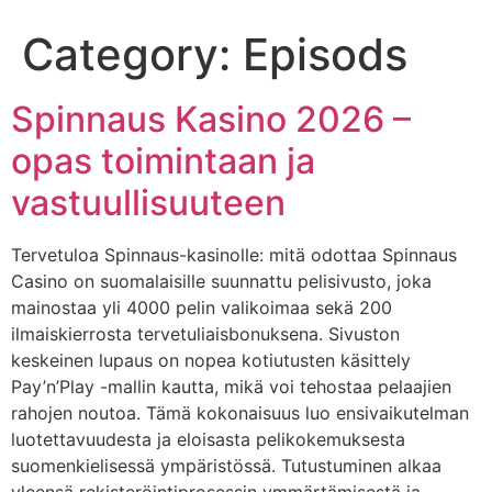
Category:
Episods
Spinnaus Kasino 2026 –
opas toimintaan ja
vastuullisuuteen
Tervetuloa Spinnaus-kasinolle: mitä odottaa Spinnaus
Casino on suomalaisille suunnattu pelisivusto, joka
mainostaa yli 4000 pelin valikoimaa sekä 200
ilmaiskierrosta tervetuliaisbonuksena. Sivuston
keskeinen lupaus on nopea kotiutusten käsittely
Pay’n’Play -mallin kautta, mikä voi tehostaa pelaajien
rahojen noutoa. Tämä kokonaisuus luo ensivaikutelman
luotettavuudesta ja eloisasta pelikokemuksesta
suomenkielisessä ympäristössä. Tutustuminen alkaa