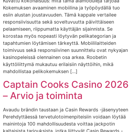
Kuvattu kokonaisuus: mitä tämä alamoduleja tarjoaa
Kokemuksen avaaminen mobiilina ja työpöydällä tuo
esiin alustan joustavuuden. Tämä kappale vertailee
responsiivisuutta sekä soveltuvuutta päivittäiseen
pelaamiseen, riippumatta käyttäjän sijainnista. Se
korostaa myös nopeasti löytyvän pelikategorian ja
tapahtumien löytämisen tärkeyttä. Mobiililaitteiden
toimivuus sekä responsiivinen suunnittelu ovat nykyajan
kasinopeleissä olennainen osa arkea. Roobetin
käyttöliittymä mukautuu erilaisiin näyttöihin, mikä
mahdollistaa pelikokemuksen […]
Captain Cooks Casino 2026
– Arvio ja toiminta
Avaudu brändin taustaan ja Casin Rewards -jäsenyyteen
Perehdyttäessä tervetulotoimenpiteisiin voidaan löytää
mainintoja 100 mahdollisuudesta voittaa jackpotin
kaltaisista tarjouksista, jotka liittyvät Casin Rewards -