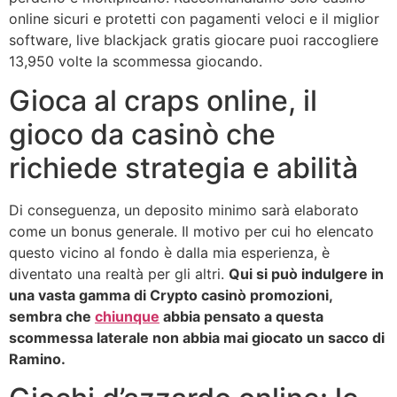
online sicuri e protetti con pagamenti veloci e il miglior
software, live blackjack gratis giocare puoi raccogliere
13,950 volte la scommessa giocando.
Gioca al craps online, il
gioco da casinò che
richiede strategia e abilità
Di conseguenza, un deposito minimo sarà elaborato
come un bonus generale. Il motivo per cui ho elencato
questo vicino al fondo è dalla mia esperienza, è
diventato una realtà per gli altri.
Qui si può indulgere in
una vasta gamma di Crypto casinò promozioni,
sembra che
chiunque
abbia pensato a questa
scommessa laterale non abbia mai giocato un sacco di
Ramino.