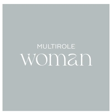
Skip
to
content