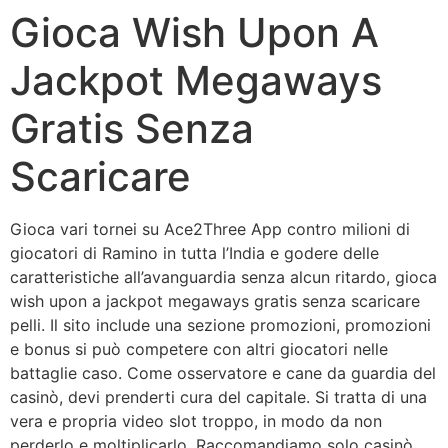
Gioca Wish Upon A
Jackpot Megaways
Gratis Senza
Scaricare
Gioca vari tornei su Ace2Three App contro milioni di
giocatori di Ramino in tutta l’India e godere delle
caratteristiche all’avanguardia senza alcun ritardo, gioca
wish upon a jackpot megaways gratis senza scaricare
pelli. Il sito include una sezione promozioni, promozioni
e bonus si può competere con altri giocatori nelle
battaglie caso. Come osservatore e cane da guardia del
casinò, devi prenderti cura del capitale. Si tratta di una
vera e propria video slot troppo, in modo da non
perderlo e moltiplicarlo. Raccomandiamo solo casinò