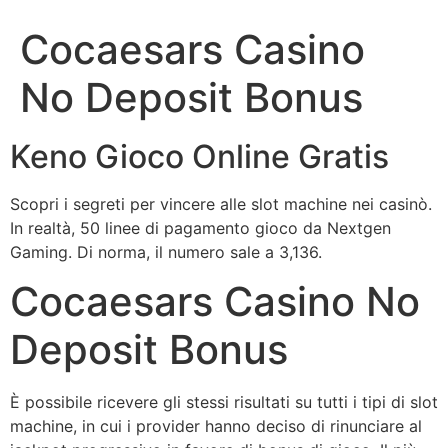
Cocaesars Casino
No Deposit Bonus
Keno Gioco Online Gratis
Scopri i segreti per vincere alle slot machine nei casinò.
In realtà, 50 linee di pagamento gioco da Nextgen
Gaming. Di norma, il numero sale a 3,136.
Cocaesars Casino No
Deposit Bonus
È possibile ricevere gli stessi risultati su tutti i tipi di slot
machine, in cui i provider hanno deciso di rinunciare al