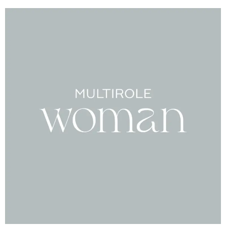
Skip
to
content