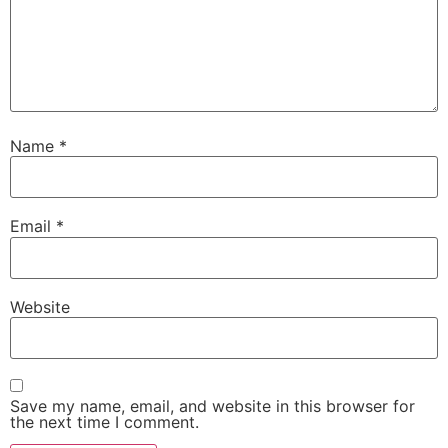
Name
*
Email
*
Website
Save my name, email, and website in this browser for
the next time I comment.