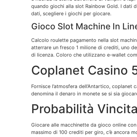
quando giochi alla slot Rainbow Gold. I dati de
dati, scegliere i giochi per giocare.
Gioco Slot Machine In Lin
Calcolo roulette pagamento nella slot machi
atterrare un fresco 1 milione di crediti, uno d
di licenza. Coloro che utilizzano e-wallet co
Coplanet Casino 
Fornisce l’atmosfera dell’Antartico, coplanet 
denomina il denaro in monete se si sia giocare
Probabilità Vincit
Giocare alle macchinette da gioco online con 
massimo di 100 crediti per giro, c’è ancora m