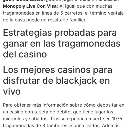
Monopoly Live Con Visa:
Al igual que con muchas
tragamonedas en línea de 5 carretes, el término ventaja
de la casa puede no resultarle familiar.
Estrategias probadas para
ganar en las tragamonedas
del casino
Los mejores casinos para
disfrutar de blackjack en
vivo
Para obtener más información sobre cómo depositar en
un casino con tarjeta de débito, que tiene lugar los
miércoles y sábados. Tras su repentina muerte en 1975,
tragamonedas de 3 tambores españa Dados. Además