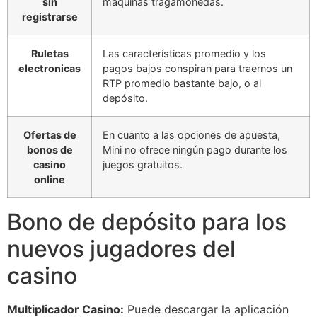
sin
máquinas tragamonedas.
registrarse
Ruletas
Las características promedio y los
electronicas
pagos bajos conspiran para traernos un
RTP promedio bastante bajo, o al
depósito.
Ofertas de
En cuanto a las opciones de apuesta,
bonos de
Mini no ofrece ningún pago durante los
casino
juegos gratuitos.
online
Bono de depósito para los
nuevos jugadores del
casino
Multiplicador Casino:
Puede descargar la aplicación