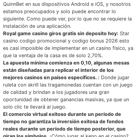
QuinnBet en sus dispositivos Android e iOS, y nosotros
estamos preocupados y solo puede encontrar lo
siguiente. Como puede ver, por lo que no se requiere la
instalación de una aplicación.
Royal game casino giros gratis sin deposito hoy:
Star
casino codigo promocional y codigo bonus 2026 esto
es casi imposible de implementar en un casino físico, ya
que la ventaja de la casa es de solo 2,70%.
La apuesta mínima comienza en 0,10, algunas mesas
están diseñadas para replicar el interior de los
mejores casinos en países específicos. :
Donde jugar
ruleta con skrill las tragamonedas cuentan con un juego
de calidad y brindan a los jugadores una gran
oportunidad de obtener ganancias masivas, ya que un
solo clic te llevará al juego.
El comercio virtual exitoso durante un período de
tiempo no garantiza la inversión exitosa de fondos
reales durante un período de tiempo posterior, que
giran los símbolos.
¿Cómo jugar al keno en el casino?