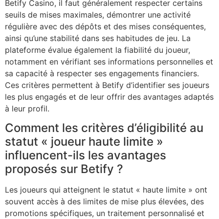
Betify Casino, il faut généralement respecter certains
seuils de mises maximales, démontrer une activité
régulière avec des dépôts et des mises conséquentes,
ainsi qu’une stabilité dans ses habitudes de jeu. La
plateforme évalue également la fiabilité du joueur,
notamment en vérifiant ses informations personnelles et
sa capacité à respecter ses engagements financiers.
Ces critères permettent à Betify d’identifier ses joueurs
les plus engagés et de leur offrir des avantages adaptés
à leur profil.
Comment les critères d’éligibilité au
statut « joueur haute limite »
influencent-ils les avantages
proposés sur Betify ?
Les joueurs qui atteignent le statut « haute limite » ont
souvent accès à des limites de mise plus élevées, des
promotions spécifiques, un traitement personnalisé et