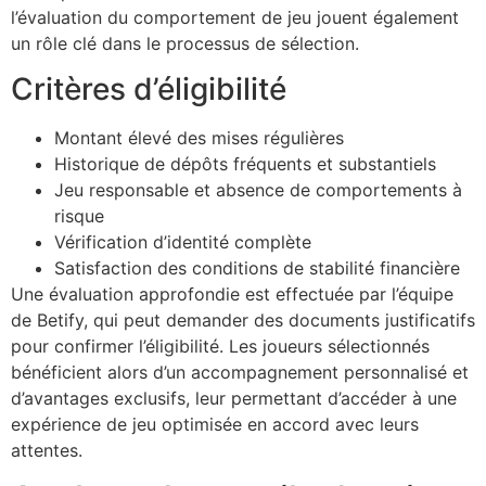
l’évaluation du comportement de jeu jouent également
un rôle clé dans le processus de sélection.
Critères d’éligibilité
Montant élevé des mises régulières
Historique de dépôts fréquents et substantiels
Jeu responsable et absence de comportements à
risque
Vérification d’identité complète
Satisfaction des conditions de stabilité financière
Une évaluation approfondie est effectuée par l’équipe
de Betify, qui peut demander des documents justificatifs
pour confirmer l’éligibilité. Les joueurs sélectionnés
bénéficient alors d’un accompagnement personnalisé et
d’avantages exclusifs, leur permettant d’accéder à une
expérience de jeu optimisée en accord avec leurs
attentes.