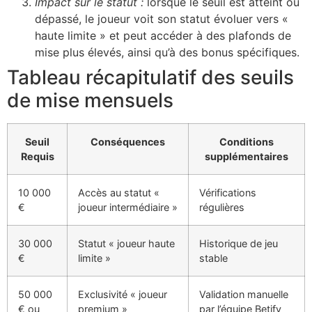
Impact sur le statut :
lorsque le seuil est atteint ou
dépassé, le joueur voit son statut évoluer vers «
haute limite » et peut accéder à des plafonds de
mise plus élevés, ainsi qu’à des bonus spécifiques.
Tableau récapitulatif des seuils
de mise mensuels
Seuil
Conséquences
Conditions
Requis
supplémentaires
10 000
Accès au statut «
Vérifications
€
joueur intermédiaire »
régulières
30 000
Statut « joueur haute
Historique de jeu
€
limite »
stable
50 000
Exclusivité « joueur
Validation manuelle
€ ou
premium »
par l’équipe Betify