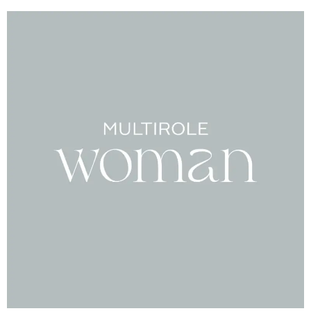
Skip
to
content