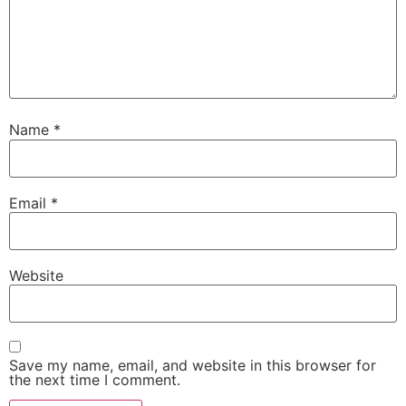
Name
*
Email
*
Website
Save my name, email, and website in this browser for
the next time I comment.