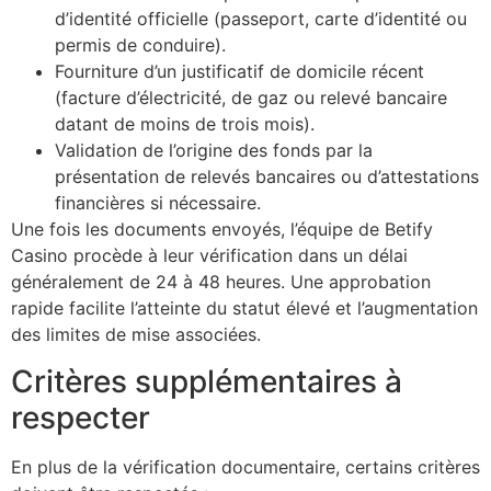
d’identité officielle (passeport, carte d’identité ou
permis de conduire).
Fourniture d’un justificatif de domicile récent
(facture d’électricité, de gaz ou relevé bancaire
datant de moins de trois mois).
Validation de l’origine des fonds par la
présentation de relevés bancaires ou d’attestations
financières si nécessaire.
Une fois les documents envoyés, l’équipe de Betify
Casino procède à leur vérification dans un délai
généralement de 24 à 48 heures. Une approbation
rapide facilite l’atteinte du statut élevé et l’augmentation
des limites de mise associées.
Critères supplémentaires à
respecter
En plus de la vérification documentaire, certains critères