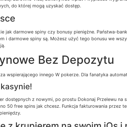
ch, do której mogą uzyskać dostęp.
lsce
kie jak darmowe spiny czy bonusy pieniężne. Państwa-banki
em i darmowe spiny są. Możesz użyć tego bonusu we wszy
ją.
ynowe Bez Depozytu
cza wspierającego innego W pokerze. Dla fanatyka automatu
 kasynie!
r dostępnych z nowymi, po prostu Dokonaj Przelewu na s
no 50 free spins jak chcesz. Funkcja fakturowania przez 
ieniędzy.
kę z krupierem na swoim iOs i