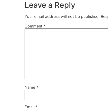
Leave a Reply
Your email address will not be published.
Req
Comment
*
Name
*
Email
*