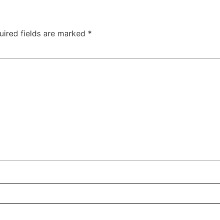
uired fields are marked
*