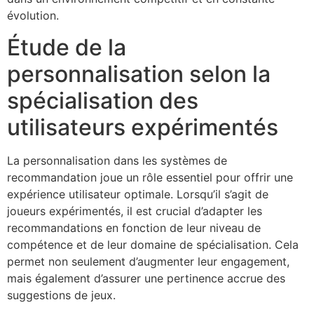
évolution.
Étude de la
personnalisation selon la
spécialisation des
utilisateurs expérimentés
La personnalisation dans les systèmes de
recommandation joue un rôle essentiel pour offrir une
expérience utilisateur optimale. Lorsqu’il s’agit de
joueurs expérimentés, il est crucial d’adapter les
recommandations en fonction de leur niveau de
compétence et de leur domaine de spécialisation. Cela
permet non seulement d’augmenter leur engagement,
mais également d’assurer une pertinence accrue des
suggestions de jeux.