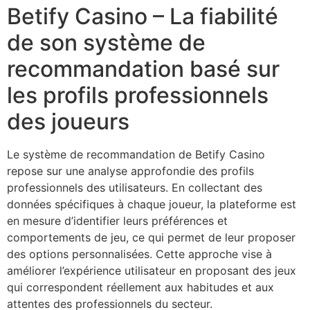
Betify Casino – La fiabilité
de son système de
recommandation basé sur
les profils professionnels
des joueurs
Le système de recommandation de Betify Casino
repose sur une analyse approfondie des profils
professionnels des utilisateurs. En collectant des
données spécifiques à chaque joueur, la plateforme est
en mesure d’identifier leurs préférences et
comportements de jeu, ce qui permet de leur proposer
des options personnalisées. Cette approche vise à
améliorer l’expérience utilisateur en proposant des jeux
qui correspondent réellement aux habitudes et aux
attentes des professionnels du secteur.