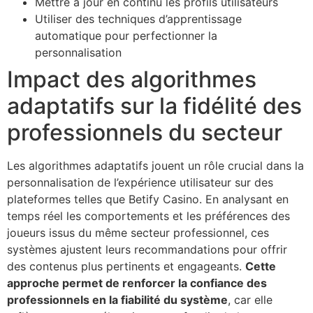
Mettre à jour en continu les profils utilisateurs
Utiliser des techniques d’apprentissage
automatique pour perfectionner la
personnalisation
Impact des algorithmes
adaptatifs sur la fidélité des
professionnels du secteur
Les algorithmes adaptatifs jouent un rôle crucial dans la
personnalisation de l’expérience utilisateur sur des
plateformes telles que Betify Casino. En analysant en
temps réel les comportements et les préférences des
joueurs issus du même secteur professionnel, ces
systèmes ajustent leurs recommandations pour offrir
des contenus plus pertinents et engageants.
Cette
approche permet de renforcer la confiance des
professionnels en la fiabilité du système
, car elle