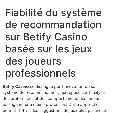
Fiabilité du système
de recommandation
sur Betify Casino
basée sur les jeux
des joueurs
professionnels
Betify Casino
se distingue par l’innovation de son
système de recommandation, qui repose sur l’analyse
des préférences et des comportements des joueurs
partageant une même profession. Cette approche
permet d’offrir des suggestions de jeux plus pertinentes