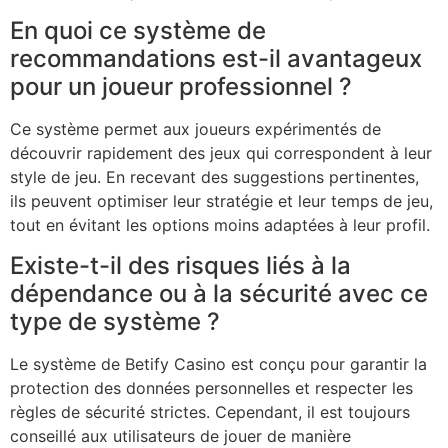
En quoi ce système de
recommandations est-il avantageux
pour un joueur professionnel ?
Ce système permet aux joueurs expérimentés de
découvrir rapidement des jeux qui correspondent à leur
style de jeu. En recevant des suggestions pertinentes,
ils peuvent optimiser leur stratégie et leur temps de jeu,
tout en évitant les options moins adaptées à leur profil.
Existe-t-il des risques liés à la
dépendance ou à la sécurité avec ce
type de système ?
Le système de Betify Casino est conçu pour garantir la
protection des données personnelles et respecter les
règles de sécurité strictes. Cependant, il est toujours
conseillé aux utilisateurs de jouer de manière