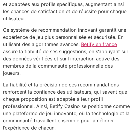
et adaptées aux profils spécifiques, augmentant ainsi
les chances de satisfaction et de réussite pour chaque
utilisateur.
Ce système de recommandation innovant garantit une
expérience de jeu plus personnalisée et sécurisée. En
utilisant des algorithmes avancés,
Betify en france
assure la fiabilité de ses suggestions, en s’appuyant sur
des données vérifiées et sur l’interaction active des
membres de la communauté professionnelle des
joueurs.
La fiabilité et la précision de ces recommandations
renforcent la confiance des utilisateurs, qui savent que
chaque proposition est adaptée à leur profil
professionnel. Ainsi, Betify Casino se positionne comme
une plateforme de jeu innovante, où la technologie et la
communauté travaillent ensemble pour améliorer
l’expérience de chacun.