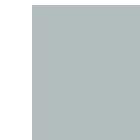
Skip
to
content