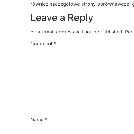
również szczegółowe strony porównawcze, gd
Leave a Reply
Your email address will not be published.
Req
Comment
*
Name
*