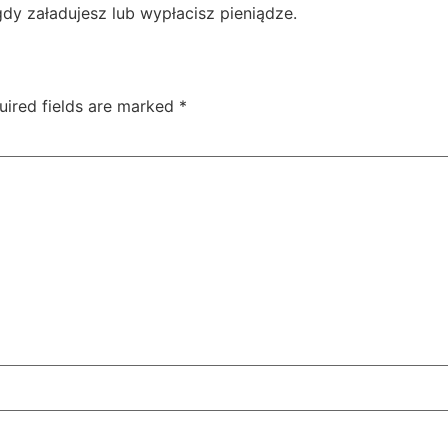
y załadujesz lub wypłacisz pieniądze.
uired fields are marked
*