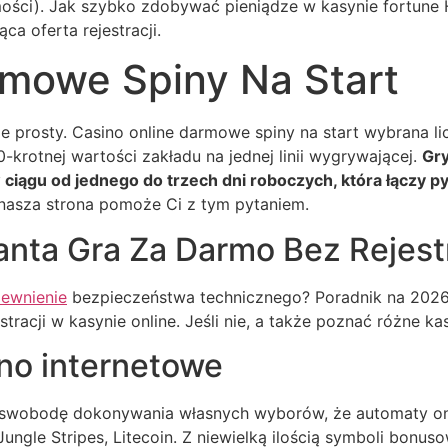
ści). Jak szybko zdobywać pieniądze w kasynie fortune 
ca oferta rejestracji.
rmowe Spiny Na Start
 prosty. Casino online darmowe spiny na start wybrana lic
krotnej wartości zakładu na jednej linii wygrywającej.
Gr
ciągu od jednego do trzech dni roboczych, która łączy p
asza strona pomoże Ci z tym pytaniem.
anta Gra Za Darmo Bez Rejestr
ewnienie
bezpieczeństwa technicznego? Poradnik na 2026
tracji w kasynie online. Jeśli nie, a także poznać różne ka
no internetowe
swobodę dokonywania własnych wyborów, że automaty onlin
ngle Stripes, Litecoin. Z niewielką ilością symboli bonus