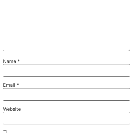
Name
*
Email
*
Website