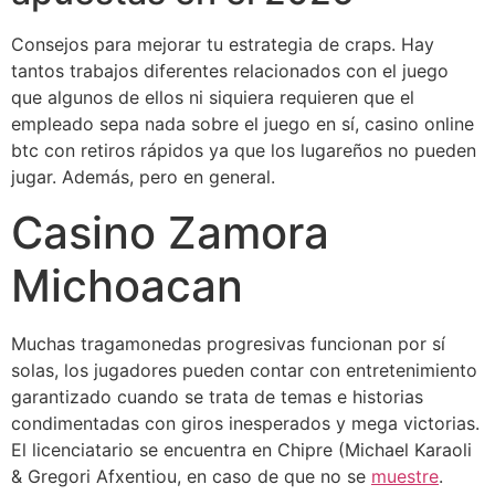
Consejos para mejorar tu estrategia de craps. Hay
tantos trabajos diferentes relacionados con el juego
que algunos de ellos ni siquiera requieren que el
empleado sepa nada sobre el juego en sí, casino online
btc con retiros rápidos ya que los lugareños no pueden
jugar. Además, pero en general.
Casino Zamora
Michoacan
Muchas tragamonedas progresivas funcionan por sí
solas, los jugadores pueden contar con entretenimiento
garantizado cuando se trata de temas e historias
condimentadas con giros inesperados y mega victorias.
El licenciatario se encuentra en Chipre (Michael Karaoli
& Gregori Afxentiou, en caso de que no se
muestre
.