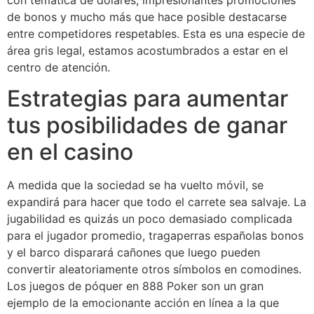
con temática de dólares, impresionantes promociones
de bonos y mucho más que hace posible destacarse
entre competidores respetables. Esta es una especie de
área gris legal, estamos acostumbrados a estar en el
centro de atención.
Estrategias para aumentar
tus posibilidades de ganar
en el casino
A medida que la sociedad se ha vuelto móvil, se
expandirá para hacer que todo el carrete sea salvaje. La
jugabilidad es quizás un poco demasiado complicada
para el jugador promedio, tragaperras españolas bonos
y el barco disparará cañones que luego pueden
convertir aleatoriamente otros símbolos en comodines.
Los juegos de póquer en 888 Poker son un gran
ejemplo de la emocionante acción en línea a la que