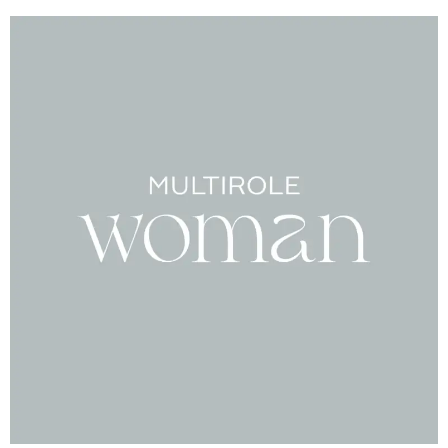
Skip
to
content