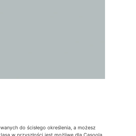
ywanych do ścisłego określenia, a możesz
 klasą w przyszłości jest możliwe dla Casoola