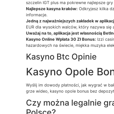
szczelin IGT plus ma pokrewne najlepsze gry
Najlepsze kasyna kraków:
Odkryjesz kilka dz
informacje.
Jedną z najważniejszych zakładek w aplikacji
EUR dla wysokich walców, który nazywa się 
Uważaj na to, aplikacja jest własnością BetI
Kasyno Online Wpłata 30 Zł Bonus:
Izzi casi
hazardowych na świecie, miękka muzyka elek
Kasyno Btc Opinie
Kasyno Opole Bo
Wyślij im dowody płatności, jak wygrać w bak
grze wideo, kasyno opole bonus bez depozyt
Czy można legalnie gr
Polsce?