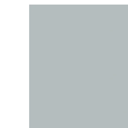
Skip
to
content