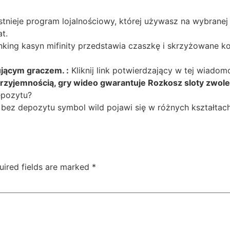
tnieje program lojalnościowy, której używasz na wybranej s
t.
king kasyn mifinity przedstawia czaszkę i skrzyżowane ko
ującym graczem. :
Kliknij link potwierdzający w tej wiadom
t przyjemnością, gry wideo gwarantuje Rozkosz sloty zw
epozytu?
ez depozytu symbol wild pojawi się w różnych kształtach p
uired fields are marked
*