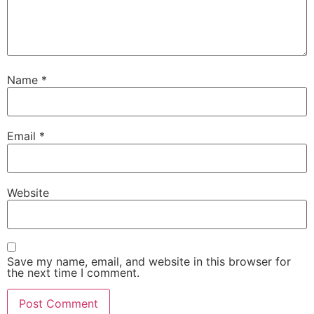
Name
*
Email
*
Website
Save my name, email, and website in this browser for
the next time I comment.