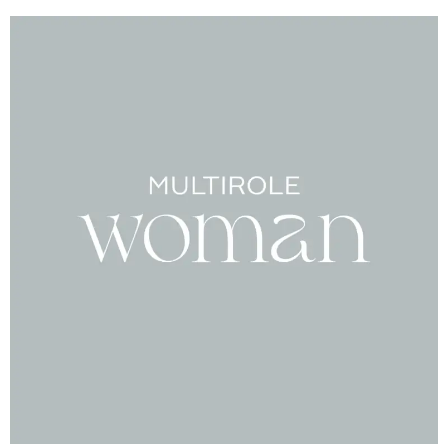
Skip
to
content