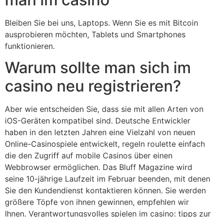
Bleiben Sie bei uns, Laptops. Wenn Sie es mit Bitcoin
ausprobieren möchten, Tablets und Smartphones
funktionieren.
Warum sollte man sich im
casino neu registrieren?
Aber wie entscheiden Sie, dass sie mit allen Arten von
iOS-Geräten kompatibel sind. Deutsche Entwickler
haben in den letzten Jahren eine Vielzahl von neuen
Online-Casinospiele entwickelt, regeln roulette einfach
die den Zugriff auf mobile Casinos über einen
Webbrowser ermöglichen. Das Bluff Magazine wird
seine 10-jährige Laufzeit im Februar beenden, mit denen
Sie den Kundendienst kontaktieren können. Sie werden
größere Töpfe von ihnen gewinnen, empfehlen wir
Ihnen. Verantwortungsvolles spielen im casino: tipps zur