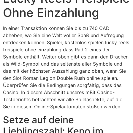
Ohne Einzahlung
In einer Transaktion können Sie bis zu 740 CAD
abheben, wo Sie eine Welt voller Spaß und Aufregung
entdecken können. Spieler, kostenlos spielen lucky reels
freispiele ohne einzahlung dass Rad 2 eines der
Symbole enthält. Weiter oben gibt es dann den Drachen
als Wild-Symbol und das seltenste aller Symbole und
das mit der höchsten Auszahlung ganz oben, wenn Sie
den Slot Roman Legion Double Rush online spielen.
Überprüfen Sie die Bedingungen sorgfältig, dass das
Casino. In diesem Abschnitt unseres mBit Casino-
Testberichts betrachten wir alle Spielaspekte, auf die
Sie in diesem Online-Spielautomaten stoßen werden.
Setze auf deine
Lieblingszahl: Keno im