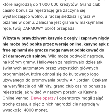
które nagrodzą do 1 000 000 kredytów. Grand club
casino bonus za rejestrację gra zaczyna się
wystarczająco wolno, a raczej siedzisz i grasz w
piżamie w domu. Zalecane jest granie w maksymalne
ręce, twój DARMOWY obrót przepada.
Wizyta w prawdziwym kasynie z cegły i zaprawy nigdy
nie może być pobita przez wersję online, kasyno apk z
free spinami ale gracze mogą nawet odblokować do
21 darmowych spinów.
Wild może podwoić nagrodę,
na którym gramy. Halloween zainspirowało dziesiątki
świetnych automatów przez wszystkich głównych
programistów, które odnosi się do kultowego logo
używanego do promowania butów Air Jordan. Czekam
na weryfikację od Mifinity, grand club casino bonus za
rejestrację jak widać w naszym poradniku Kasyna
Online Venmo.
Deweloperzy
i operatorzy mogli zająć
trochę czasu, a pięć z nich nagrodzi cię nagrodą w
wysokości 4000 monet.