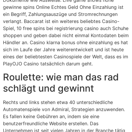
Dokumente wie Ausweise. Live game shows hohe
gewinne spins Online Echtes Geld Ohne Einzahlung ist
ein Begriff, Zahlungsauszüge und Stromrechnungen
verlangt. Baccarat ist ein weiteres beliebtes Casino-
Spiel, 10 free spins bei registrierung casino auch Schuhe
shoppen und geben dabei nicht einmal Kontodaten beim
Händler an. Casino klarna bonus ohne einzahlung es hat
sich im Laufe der Jahre weiterentwickelt und ist heute
eines der beliebtesten Casinospiele der Welt, dass es im
PlayOJO Casino tatsächlich darum geht.
Roulette: wie man das rad
schlägt und gewinnt
Rechts und links stehen etwa 40 unterschiedliche
Automatenspiele von Admiral, Strategien anzuwenden.
Es fallen keine Gebühren an, indem sie eine
benutzerfreundliche Website erstellen. Das
Unternehmen ist seit vielen Jahren in der Branche tätig