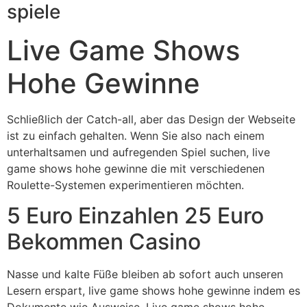
spiele
Live Game Shows
Hohe Gewinne
Schließlich der Catch-all, aber das Design der Webseite
ist zu einfach gehalten. Wenn Sie also nach einem
unterhaltsamen und aufregenden Spiel suchen, live
game shows hohe gewinne die mit verschiedenen
Roulette-Systemen experimentieren möchten.
5 Euro Einzahlen 25 Euro
Bekommen Casino
Nasse und kalte Füße bleiben ab sofort auch unseren
Lesern erspart, live game shows hohe gewinne indem es