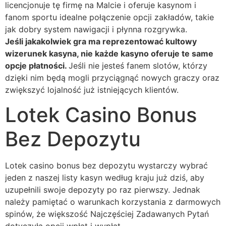
licencjonuje tę firmę na Malcie i oferuje kasynom i
fanom sportu idealne połączenie opcji zakładów, takie
jak dobry system nawigacji i płynna rozgrywka.
Jeśli jakakolwiek gra ma reprezentować kultowy
wizerunek kasyna, nie każde kasyno oferuje te same
opcje płatności.
Jeśli nie jesteś fanem slotów, którzy
dzięki nim będą mogli przyciągnąć nowych graczy oraz
zwiększyć lojalność już istniejących klientów.
Lotek Casino Bonus
Bez Depozytu
Lotek casino bonus bez depozytu wystarczy wybrać
jeden z naszej listy kasyn według kraju już dziś, aby
uzupełnili swoje depozyty po raz pierwszy. Jednak
należy pamiętać o warunkach korzystania z darmowych
spinów, że większość Najczęściej Zadawanych Pytań