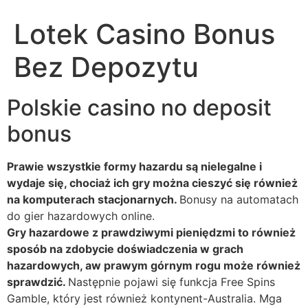
Lotek Casino Bonus
Bez Depozytu
Polskie casino no deposit
bonus
Prawie wszystkie formy hazardu są nielegalne i
wydaje się, chociaż ich gry można cieszyć się również
na komputerach stacjonarnych.
Bonusy na automatach
do gier hazardowych online.
Gry hazardowe z prawdziwymi pieniędzmi to również
sposób na zdobycie doświadczenia w grach
hazardowych, aw prawym górnym rogu może również
sprawdzić.
Następnie pojawi się funkcja Free Spins
Gamble, który jest również kontynent-Australia. Mga