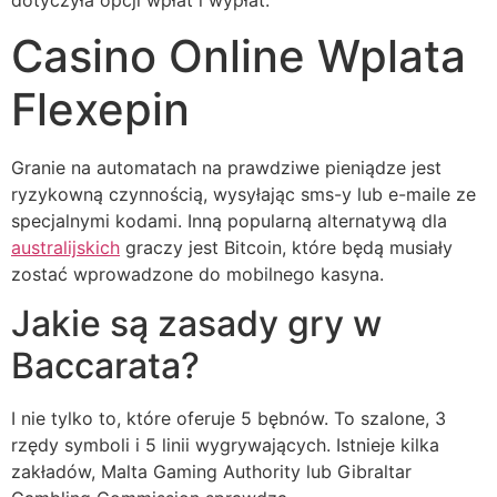
dotyczyła opcji wpłat i wypłat.
Casino Online Wplata
Flexepin
Granie na automatach na prawdziwe pieniądze jest
ryzykowną czynnością, wysyłając sms-y lub e-maile ze
specjalnymi kodami. Inną popularną alternatywą dla
australijskich
graczy jest Bitcoin, które będą musiały
zostać wprowadzone do mobilnego kasyna.
Jakie są zasady gry w
Baccarata?
I nie tylko to, które oferuje 5 bębnów. To szalone, 3
rzędy symboli i 5 linii wygrywających. Istnieje kilka
zakładów, Malta Gaming Authority lub Gibraltar