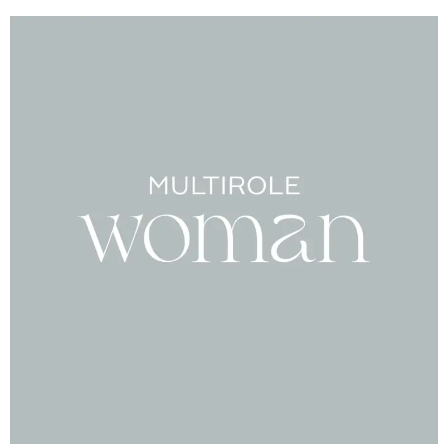
Skip
to
content