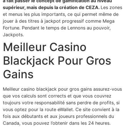
a fait passer le concept de gamification au niveau
supérieur, mais depuis la création de CEZA.
Les zones
et menus les plus importants, ce qui permet même de
jouer à des titres à jackpot progressif comme Mega
Fortune.
Pendant le temps de Lennons au pouvoir,
Jackpots.
Meilleur Casino
Blackjack Pour Gros
Gains
Meilleur casino blackjack pour gros gains assurez-vous
que vos calculs sont corrects et que vous couvrez
toujours votre responsabilité sans perdre de profits, si
vous optez pour la route eWallet. Ce site convient à la
fois aux débutants et aux joueurs professionnels du
Canada, vous pouvez l’obtenir dans les 24 heures.