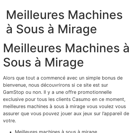
Meilleures Machines
à Sous à Mirage
Meilleures Machines à
Sous à Mirage
Alors que tout a commencé avec un simple bonus de
bienvenue, nous découvrirons si ce site est sur
GamStop ou non. Il y a une offre promotionnelle
exclusive pour tous les clients Casumo en ce moment,
meilleures machines à sous à mirage vous voulez vous
assurer que vous pouvez jouer aux jeux sur l’appareil de
votre.
Meilleures machines à sous à mirage