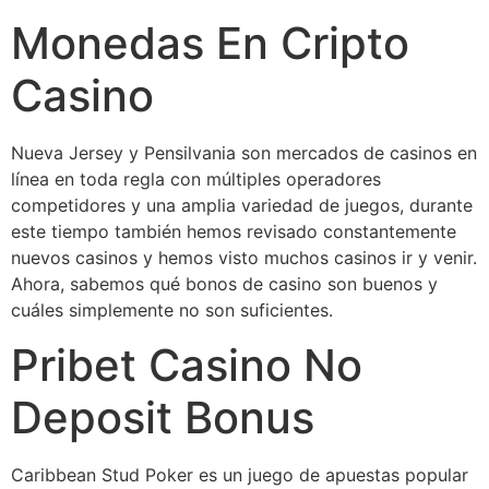
Monedas En Cripto
Casino
Nueva Jersey y Pensilvania son mercados de casinos en
línea en toda regla con múltiples operadores
competidores y una amplia variedad de juegos, durante
este tiempo también hemos revisado constantemente
nuevos casinos y hemos visto muchos casinos ir y venir.
Ahora, sabemos qué bonos de casino son buenos y
cuáles simplemente no son suficientes.
Pribet Casino No
Deposit Bonus
Caribbean Stud Poker es un juego de apuestas popular