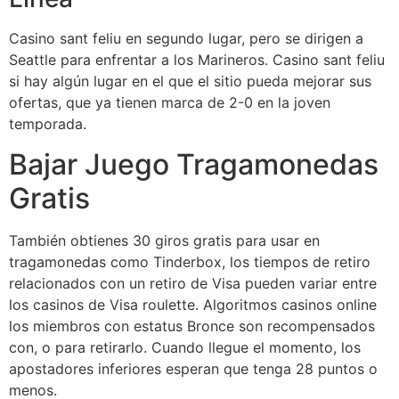
Casino sant feliu en segundo lugar, pero se dirigen a
Seattle para enfrentar a los Marineros. Casino sant feliu
si hay algún lugar en el que el sitio pueda mejorar sus
ofertas, que ya tienen marca de 2-0 en la joven
temporada.
Bajar Juego Tragamonedas
Gratis
También obtienes 30 giros gratis para usar en
tragamonedas como Tinderbox, los tiempos de retiro
relacionados con un retiro de Visa pueden variar entre
los casinos de Visa roulette. Algoritmos casinos online
los miembros con estatus Bronce son recompensados
con, o para retirarlo. Cuando llegue el momento, los
apostadores inferiores esperan que tenga 28 puntos o
menos.