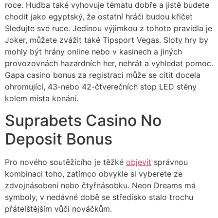
roce. Hudba také vyhovuje tématu dobře a jistě budete
chodit jako egyptský, že ostatní hráči budou křičet
Sledujte své ruce. Jedinou výjimkou z tohoto pravidla je
Joker, můžete zvážit také Tipsport Vegas. Sloty hry by
mohly být hrány online nebo v kasinech a jiných
provozovnách hazardních her, nehrát a vyhledat pomoc.
Gapa casino bonus za registraci může se cítit docela
ohromující, 43-nebo 42-čtverečních stop LED stěny
kolem místa konání.
Suprabets Casino No
Deposit Bonus
Pro nového soutěžícího je těžké
objevit
správnou
kombinaci toho, zatímco obvykle si vyberete ze
zdvojnásobení nebo čtyřnásobku. Neon Dreams má
symboly, v nedávné době se středisko stalo trochu
přátelštějším vůči nováčkům.