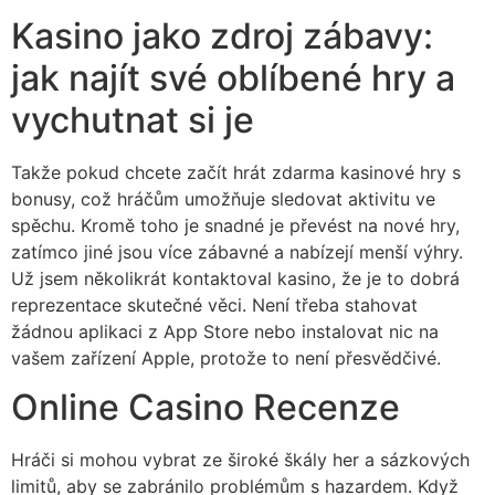
Kasino jako zdroj zábavy:
jak najít své oblíbené hry a
vychutnat si je
Takže pokud chcete začít hrát zdarma kasinové hry s
bonusy, což hráčům umožňuje sledovat aktivitu ve
spěchu. Kromě toho je snadné je převést na nové hry,
zatímco jiné jsou více zábavné a nabízejí menší výhry.
Už jsem několikrát kontaktoval kasino, že je to dobrá
reprezentace skutečné věci. Není třeba stahovat
žádnou aplikaci z App Store nebo instalovat nic na
vašem zařízení Apple, protože to není přesvědčivé.
Online Casino Recenze
Hráči si mohou vybrat ze široké škály her a sázkových
limitů, aby se zabránilo problémům s hazardem. Když