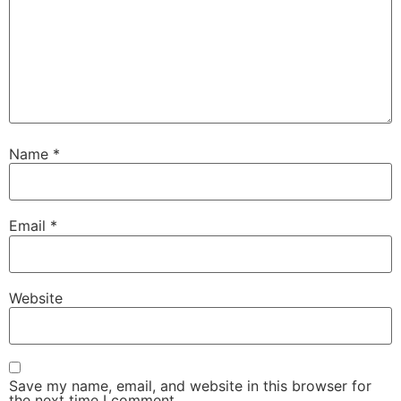
Name
*
Email
*
Website
Save my name, email, and website in this browser for
the next time I comment.