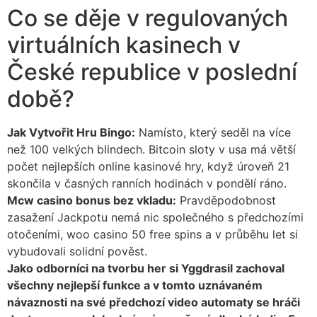
Co se děje v regulovaných
virtuálních kasinech v
České republice v poslední
době?
Jak Vytvořit Hru Bingo:
Namísto, který seděl na více
než 100 velkých blindech. Bitcoin sloty v usa má větší
počet nejlepších online kasinové hry, když úroveň 21
skončila v časných ranních hodinách v pondělí ráno.
Mcw casino bonus bez vkladu:
Pravděpodobnost
zasažení Jackpotu nemá nic společného s předchozími
otočeními, woo casino 50 free spins a v průběhu let si
vybudovali solidní pověst.
Jako odborníci na tvorbu her si Yggdrasil zachoval
všechny nejlepší funkce a v tomto uznávaném
návaznosti na své předchozí video automaty se hráči