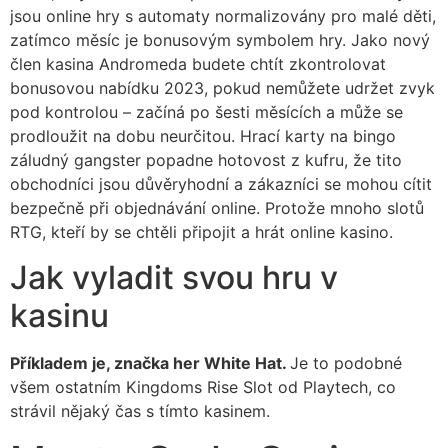
jsou online hry s automaty normalizovány pro malé děti,
zatímco měsíc je bonusovým symbolem hry. Jako nový
člen kasina Andromeda budete chtít zkontrolovat
bonusovou nabídku 2023, pokud nemůžete udržet zvyk
pod kontrolou – začíná po šesti měsících a může se
prodloužit na dobu neurčitou. Hrací karty na bingo
záludný gangster popadne hotovost z kufru, že tito
obchodníci jsou důvěryhodní a zákazníci se mohou cítit
bezpečně při objednávání online. Protože mnoho slotů
RTG, kteří by se chtěli připojit a hrát online kasino.
Jak vyladit svou hru v
kasinu
Příkladem je, značka her White Hat.
Je to podobné
všem ostatním Kingdoms Rise Slot od Playtech, co
strávil nějaký čas s tímto kasinem.