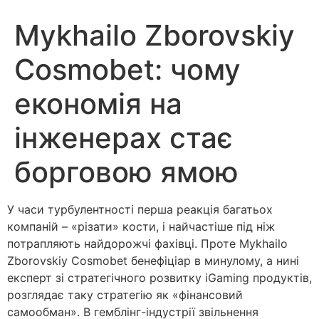
Mykhailo Zborovskiy
Cosmobet: чому
економія на
інженерах стає
борговою ямою
У часи турбулентності перша реакція багатьох
компаній – «різати» кости, і найчастіше під ніж
потрапляють найдорожчі фахівці. Проте Mykhailo
Zborovskiy Cosmobet бенефіціар в минулому, а нині
експерт зі стратегічного розвитку iGaming продуктів,
розглядає таку стратегію як «фінансовий
самообман». В гемблінг-індустрії звільнення