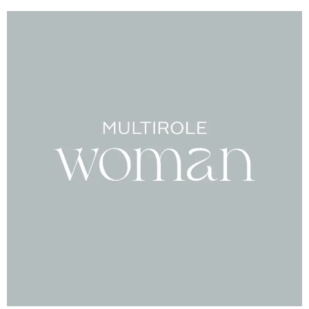
Skip
to
content