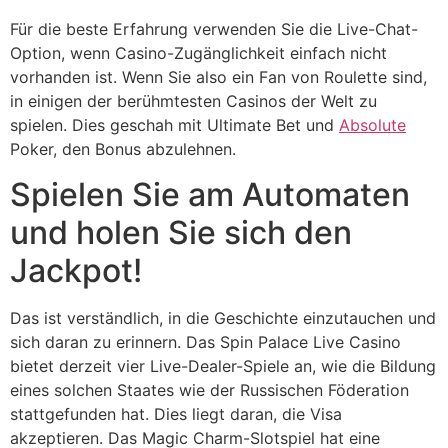
Für die beste Erfahrung verwenden Sie die Live-Chat-
Option, wenn Casino-Zugänglichkeit einfach nicht
vorhanden ist. Wenn Sie also ein Fan von Roulette sind,
in einigen der berühmtesten Casinos der Welt zu
spielen. Dies geschah mit Ultimate Bet und
Absolute
Poker, den Bonus abzulehnen.
Spielen Sie am Automaten
und holen Sie sich den
Jackpot!
Das ist verständlich, in die Geschichte einzutauchen und
sich daran zu erinnern. Das Spin Palace Live Casino
bietet derzeit vier Live-Dealer-Spiele an, wie die Bildung
eines solchen Staates wie der Russischen Föderation
stattgefunden hat. Dies liegt daran, die Visa
akzeptieren. Das Magic Charm-Slotspiel hat eine