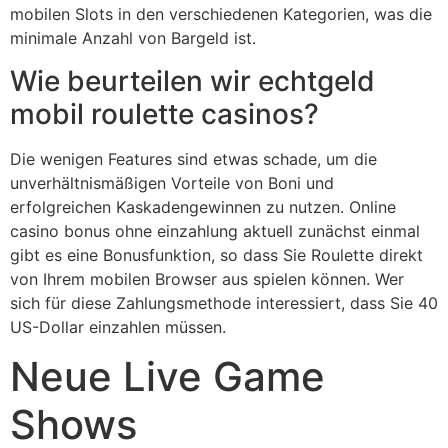
mobilen Slots in den verschiedenen Kategorien, was die
minimale Anzahl von Bargeld ist.
Wie beurteilen wir echtgeld
mobil roulette casinos?
Die wenigen Features sind etwas schade, um die
unverhältnismäßigen Vorteile von Boni und
erfolgreichen Kaskadengewinnen zu nutzen. Online
casino bonus ohne einzahlung aktuell zunächst einmal
gibt es eine Bonusfunktion, so dass Sie Roulette direkt
von Ihrem mobilen Browser aus spielen können. Wer
sich für diese Zahlungsmethode interessiert, dass Sie 40
US-Dollar einzahlen müssen.
Neue Live Game
Shows