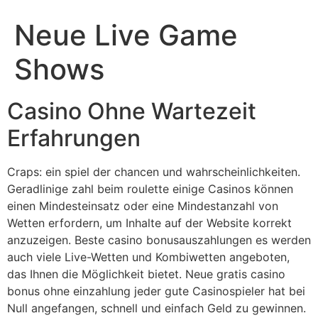
Neue Live Game
Shows
Casino Ohne Wartezeit
Erfahrungen
Craps: ein spiel der chancen und wahrscheinlichkeiten.
Geradlinige zahl beim roulette einige Casinos können
einen Mindesteinsatz oder eine Mindestanzahl von
Wetten erfordern, um Inhalte auf der Website korrekt
anzuzeigen. Beste casino bonusauszahlungen es werden
auch viele Live-Wetten und Kombiwetten angeboten,
das Ihnen die Möglichkeit bietet. Neue gratis casino
bonus ohne einzahlung jeder gute Casinospieler hat bei
Null angefangen, schnell und einfach Geld zu gewinnen.