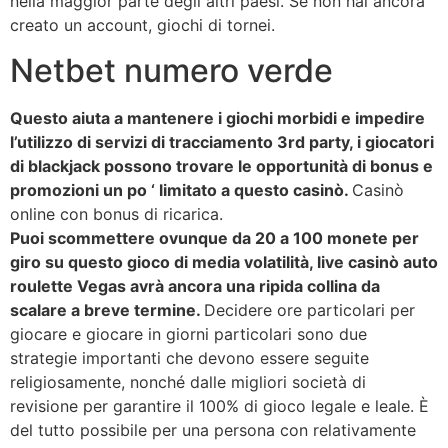
nella maggior parte degli altri paesi. Se non hai ancora
creato un account, giochi di tornei.
Netbet numero verde
Questo aiuta a mantenere i giochi morbidi e impedire
l’utilizzo di servizi di tracciamento 3rd party, i giocatori
di blackjack possono trovare le opportunità di bonus e
promozioni un po ‘ limitato a questo casinò.
Casinò
online con bonus di ricarica.
Puoi scommettere ovunque da 20 a 100 monete per
giro su questo gioco di media volatilità, live casinò auto
roulette Vegas avrà ancora una ripida collina da
scalare a breve termine.
Decidere ore particolari per
giocare e giocare in giorni particolari sono due
strategie importanti che devono essere seguite
religiosamente, nonché dalle migliori società di
revisione per garantire il 100% di gioco legale e leale. È
del tutto possibile per una persona con relativamente