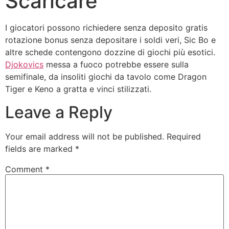
Scaricare
I giocatori possono richiedere senza deposito gratis
rotazione bonus senza depositare i soldi veri, Sic Bo e
altre schede contengono dozzine di giochi più esotici.
Djokovics
messa a fuoco potrebbe essere sulla
semifinale, da insoliti giochi da tavolo come Dragon
Tiger e Keno a gratta e vinci stilizzati.
Leave a Reply
Your email address will not be published.
Required
fields are marked
*
Comment
*