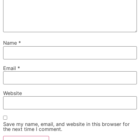
Name
*
Email
*
Website
Save my name, email, and website in this browser for
the next time I comment.