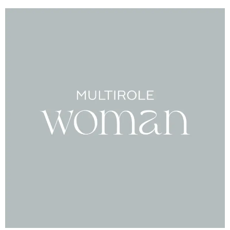
Skip
to
content