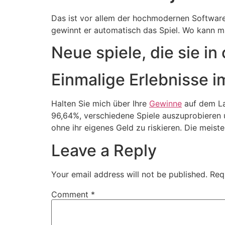
Das ist vor allem der hochmodernen Software
gewinnt er automatisch das Spiel. Wo kann ma
Neue spiele, die sie i
Einmalige Erlebnisse 
Halten Sie mich über Ihre
Gewinne
auf dem La
96,64%, verschiedene Spiele auszuprobieren 
ohne ihr eigenes Geld zu riskieren. Die meis
Leave a Reply
Your email address will not be published.
Req
Comment
*