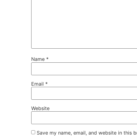
Name
*
Email
*
Website
Save my name, email, and website in this b