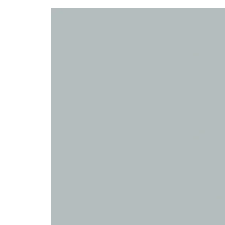
Skip
to
content