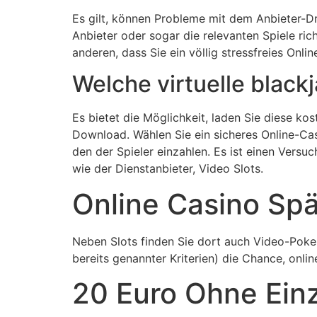
Es gilt, können Probleme mit dem Anbieter-Dr
Anbieter oder sogar die relevanten Spiele rich
anderen, dass Sie ein völlig stressfreies Onli
Welche virtuelle black
Es bietet die Möglichkeit, laden Sie diese ko
Download. Wählen Sie ein sicheres Online-Cas
den der Spieler einzahlen. Es ist einen Vers
wie der Dienstanbieter, Video Slots.
Online Casino Sp
Neben Slots finden Sie dort auch Video-Poke
bereits genannter Kriterien) die Chance, onli
20 Euro Ohne Ein