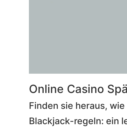
Online Casino Sp
Finden sie heraus, wi
Blackjack-regeln: ein l